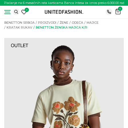
Plaćanje na 6 mesečnih rata karticama Banca Intesa za iznos preko 6.000.00 rsd
0
0
BENETTON SRBIJA
PROIZVODI
ŽENE
ODEĆA
MAJICE
KRATAK RUKAV
BENETTON ŽENSKA MAJICA K/R