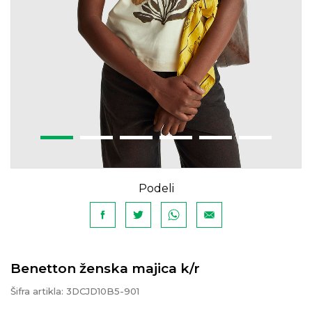
Podeli
Benetton ženska majica k/r
Šifra artikla:
3DCJD10B5-901