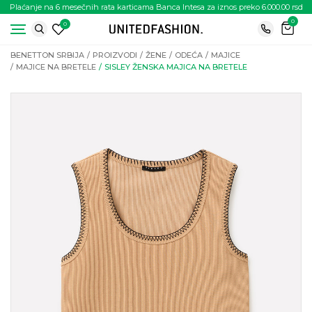
Plaćanje na 6 mesečnih rata karticama Banca Intesa za iznos preko 6.000.00 rsd
0
0
BENETTON SRBIJA
PROIZVODI
ŽENE
ODEĆA
MAJICE
MAJICE NA BRETELE
SISLEY ŽENSKA MAJICA NA BRETELE