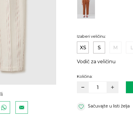
Izaberi veličinu:
XS
S
M
Vodič za veličinu
Količina:
li
Sačuvajte u listi želja