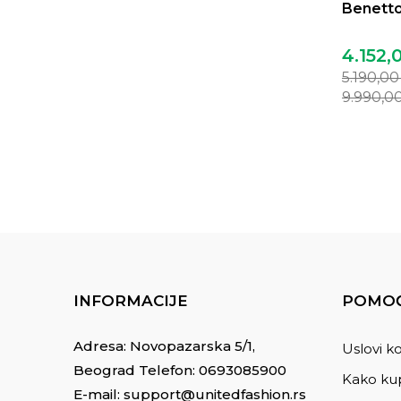
Benetto
4.152,
5.190,0
9.990,0
INFORMACIJE
POMOĆ
Adresa: Novopazarska 5/1,
Uslovi ko
Beograd Telefon:
0693085900
Kako kup
E-mail:
support@unitedfashion.rs