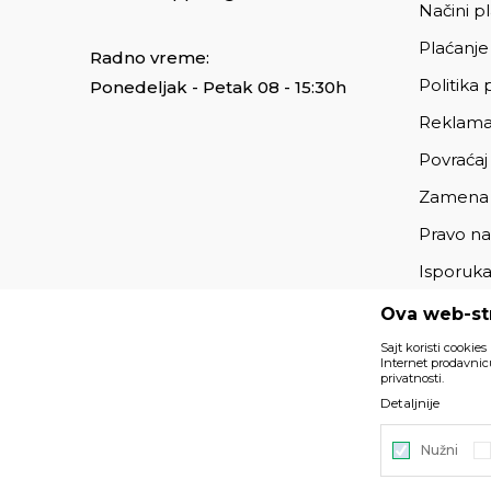
Načini p
Plaćanje
Radno vreme:
Politika 
Ponedeljak - Petak 08 - 15:30h
Reklama
Povraćaj
Zamena
Pravo na
Isporuk
Ova web-str
Sajt koristi cookies
Internet prodavnicu
privatnosti.
Podaci su informativnog karaktera i podložni su izmenama. 
Detaljnije
deo naše ponude i ne podrazumeva da su dostupni u sv
Nužni
©2026
https://www.unitedfashion.rs/
, Izrada
NB SOFT
. Sv