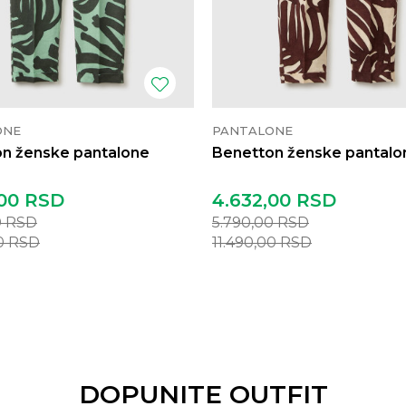
ONE
PANTALONE
n ženske pantalone
Benetton ženske pantalo
00
RSD
4.632,00
RSD
0
RSD
5.790,00
RSD
00
RSD
11.490,00
RSD
DOPUNITE OUTFIT