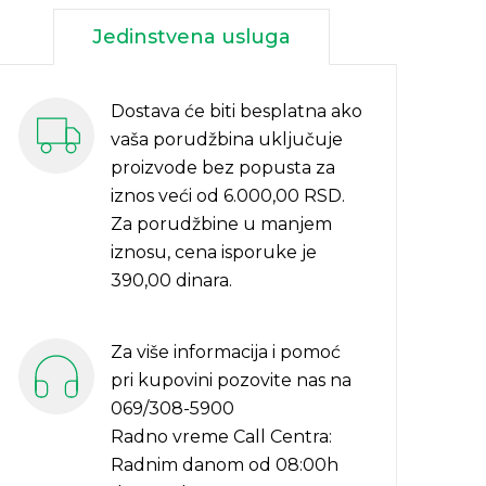
Jedinstvena usluga
Dostava će biti besplatna ako
vaša porudžbina uključuje
proizvode bez popusta za
iznos veći od 6.000,00 RSD.
Za porudžbine u manjem
iznosu, cena isporuke je
390,00 dinara.
Za više informacija i pomoć
pri kupovini pozovite nas na
069/308-5900
Radno vreme Call Centra:
Radnim danom od 08:00h