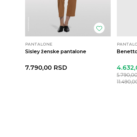
PANTALONE
PANTAL
Sisley ženske pantalone
Benetto
7.790,00
RSD
4.632,
5.790,0
11.490,