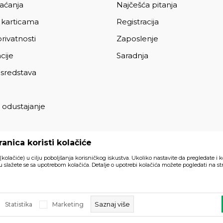
laćanja
Najčešća pitanja
 karticama
Registracija
privatnosti
Zaposlenje
cije
Saradnja
 sredstava
 odustajanje
a
anica koristi kolačiće
 (kolačiće) u cilju poboljšanja korisničkog iskustva. Ukoliko nastavite da pregledate i k
 slažete se sa upotrebom kolačića. Detalje o upotrebi kolačića možete pogledati na str
Svi artikli prikazani na sajtu su
akom trenutku.
Saznaj više
Statistika
Marketing
a prava zadržana.