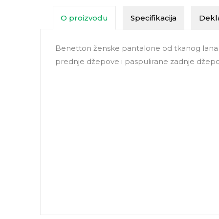
O proizvodu
Specifikacija
Dekla
Benetton ženske pantalone od tkanog lana s
prednje džepove i paspulirane zadnje džep