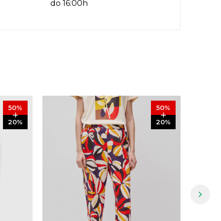
do 16:00h
50
%
50
%
20
%
20
%