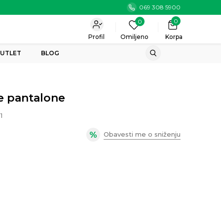
069 308 5900
0
0
Profil
Omiljeno
Korpa
UTLET
BLOG
e pantalone
1
Obavesti me o sniženju