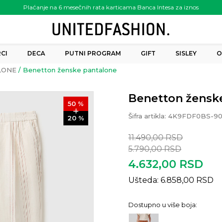
Plaćanje na 6 mesečnih rata karticama Banca Intesa za iznos
preko 6.000.00 rsd
CI
DECA
PUTNI PROGRAM
GIFT
SISLEY
O
LONE
Benetton ženske pantalone
Benetton žensk
50
%
Šifra artikla:
4K9FDF0BS-90
20
%
11.490,00
RSD
5.790,00
RSD
4.632,00
RSD
Ušteda:
6.858,00
RSD
Dostupno u više boja: