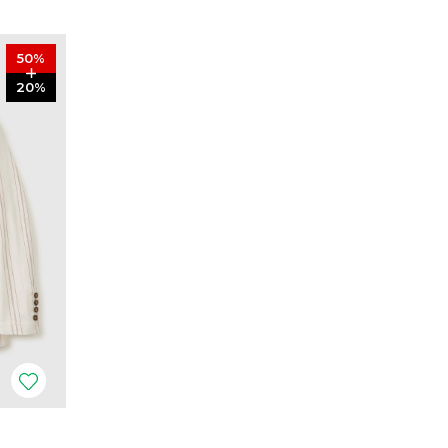
50
%
20
%