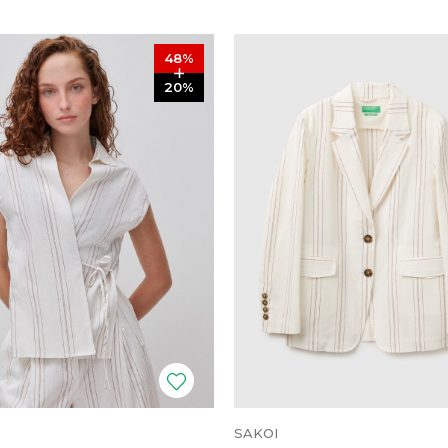
48
%
20
%
SAKOI