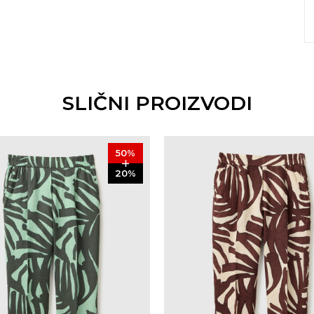
SLIČNI PROIZVODI
50
%
20
%