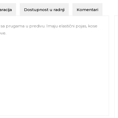
racija
Dostupnost u radnji
Komentari
a prugama u predivu. Imaju elastični pojas, kose
ove.