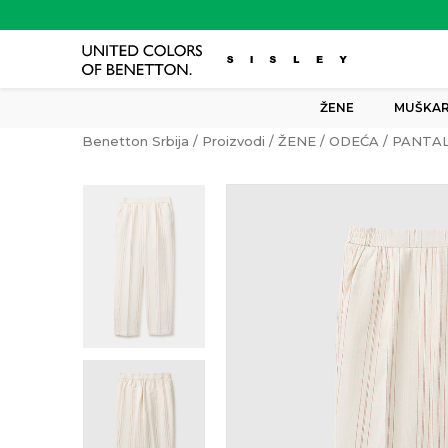
ŽENE
MUŠKAR
Benetton Srbija
Proizvodi
ŽENE
ODEĆA
PANTA