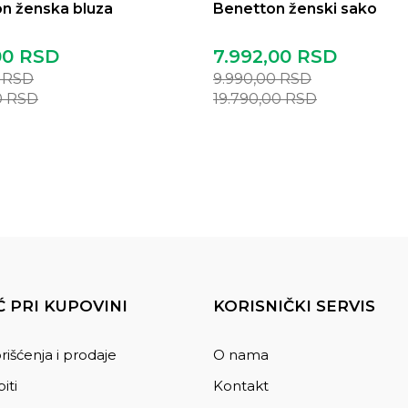
n ženska bluza
Benetton ženski sako
00
RSD
7.992,00
RSD
0
RSD
9.990,00
RSD
0
RSD
19.790,00
RSD
 PRI KUPOVINI
KORISNIČKI SERVIS
rišćenja i prodaje
O nama
iti
Kontakt