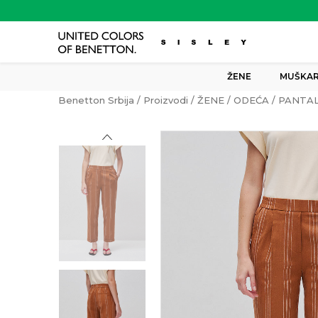
ŽENE
MUŠKAR
Benetton Srbija
Proizvodi
ŽENE
ODEĆA
PANTA