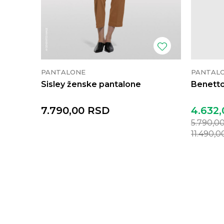
PANTALONE
PANTAL
Sisley ženske pantalone
Benetto
7.790,00
RSD
4.632,
5.790,0
11.490,