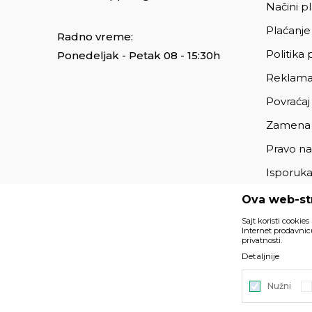
Načini p
Plaćanje
Radno vreme:
Politika 
Ponedeljak - Petak 08 - 15:30h
Reklama
Povraćaj
Zamena
Pravo na
Isporuk
Ova web-str
Sajt koristi cookies
Internet prodavnicu
privatnosti.
Podaci su informativnog karaktera i podložni su izmenama. 
Detaljnije
deo naše ponude i ne podrazumeva da su dostupni u sv
Nužni
©2026
https://www.unitedfashion.rs/
, Izrada
NB SOFT
. Sv