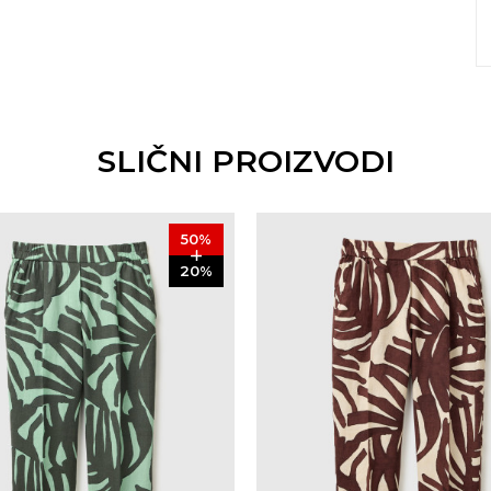
SLIČNI PROIZVODI
50
%
20
%