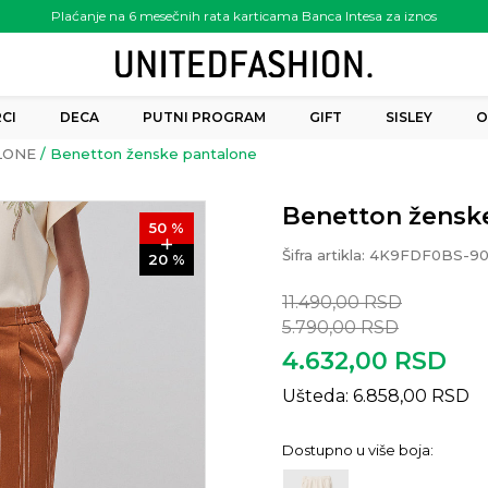
Plaćanje na 6 mesečnih rata karticama Banca Intesa za iznos
preko 6.000.00 rsd
CI
DECA
PUTNI PROGRAM
GIFT
SISLEY
O
LONE
Benetton ženske pantalone
Benetton žensk
50
%
Šifra artikla:
4K9FDF0BS-9
20
%
11.490,00
RSD
5.790,00
RSD
4.632,00
RSD
Ušteda:
6.858,00
RSD
Dostupno u više boja: