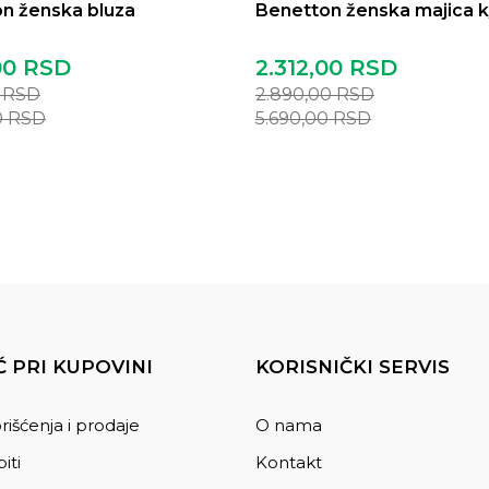
n ženska bluza
Benetton ženska majica k
00
RSD
2.312,00
RSD
0
RSD
2.890,00
RSD
0
RSD
5.690,00
RSD
 PRI KUPOVINI
KORISNIČKI SERVIS
rišćenja i prodaje
O nama
iti
Kontakt