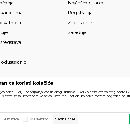
laćanja
Najčešća pitanja
 karticama
Registracija
privatnosti
Zaposlenje
cije
Saradnja
 sredstava
 odustajanje
a
anica koristi kolačiće
 (kolačiće) u cilju poboljšanja korisničkog iskustva. Ukoliko nastavite da pregledate i k
 slažete se sa upotrebom kolačića. Detalje o upotrebi kolačića možete pogledati na str
Svi artikli prikazani na sajtu su
akom trenutku.
Saznaj više
Statistika
Marketing
a prava zadržana.