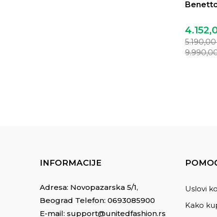
Benetto
4.152,
5.190,0
9.990,0
INFORMACIJE
POMOĆ
Adresa: Novopazarska 5/1,
Uslovi ko
Beograd Telefon:
0693085900
Kako kup
E-mail:
support@unitedfashion.rs