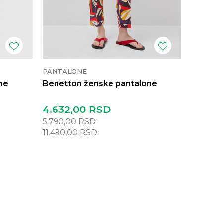
PANTALONE
PANTAL
ne
Benetton ženske pantalone
Benett
4.632,00
RSD
4.152,
5.790,00
RSD
5.190,0
11.490,00
RSD
9.990,