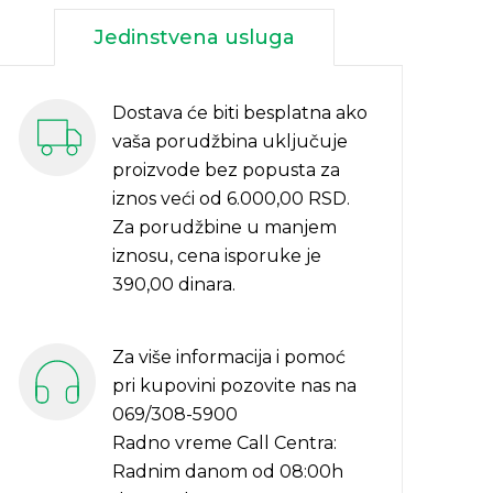
Jedinstvena usluga
Dostava će biti besplatna ako
vaša porudžbina uključuje
proizvode bez popusta za
iznos veći od 6.000,00 RSD.
Za porudžbine u manjem
iznosu, cena isporuke je
390,00 dinara.
Za više informacija i pomoć
pri kupovini pozovite nas na
069/308-5900
Radno vreme Call Centra:
Radnim danom od 08:00h