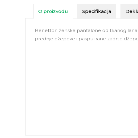
O proizvodu
Specifikacija
Dekla
Benetton ženske pantalone od tkanog lana s
prednje džepove i paspulirane zadnje džep