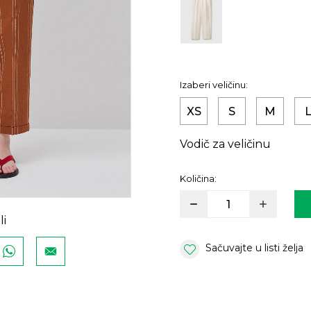
Izaberi veličinu:
XS
S
M
Vodič za veličinu
Količina:
li
Sačuvajte u listi želja