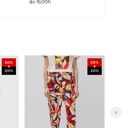
do 16:00h
50
%
50
%
20
%
20
%