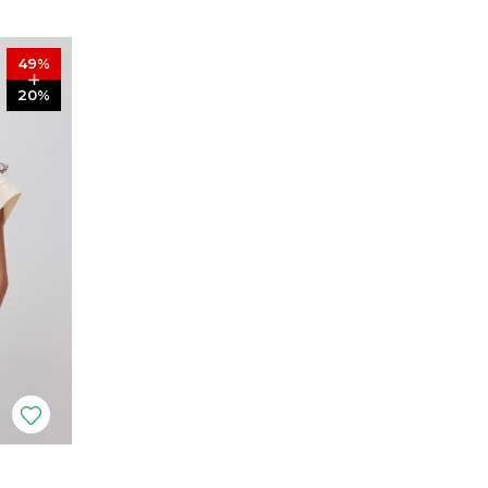
49
%
20
%