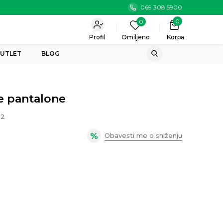
069 308 5900
0
0
Profil
Omiljeno
Korpa
UTLET
BLOG
e pantalone
02
Obavesti me o sniženju