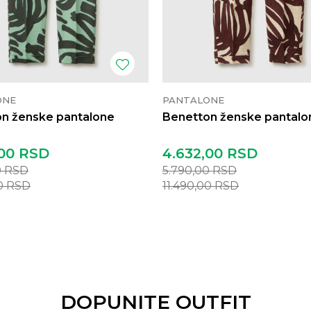
ONE
PANTALONE
n ženske pantalone
Benetton ženske pantalo
00
RSD
4.632,00
RSD
0
RSD
5.790,00
RSD
00
RSD
11.490,00
RSD
DOPUNITE OUTFIT