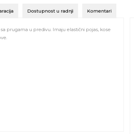
racija
Dostupnost u radnji
Komentari
a prugama u predivu. Imaju elastični pojas, kose
ove.