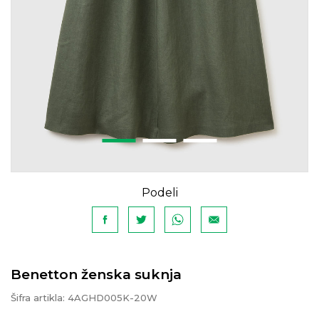
Podeli
Benetton ženska suknja
Šifra artikla:
4AGHD005K-20W