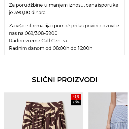
Za porudžbine u manjem iznosu, cena isporuke
je 390,00 dinara.
Za više informacija i pomoć pri kupovini pozovite
nas na
069/308-5900
Radno vreme Call Centra:
Radnim danom od 08:00h do 16:00h
SLIČNI PROIZVODI
49
%
20
%