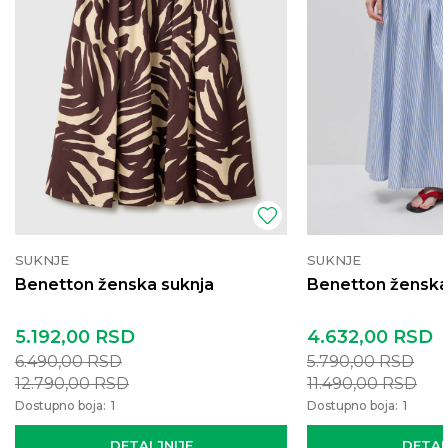
SUKNJE
SUKNJE
Benetton ženska suknja
Benetton ženska
5.192,00
RSD
4.632,00
RSD
6.490,00
RSD
5.790,00
RSD
12.790,00
RSD
11.490,00
RSD
Dostupno boja:
1
Dostupno boja:
1
DETALJNIJE
DETAL