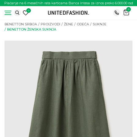
Plaćanje na 6 mesečnih rata karticama Banca Intesa za iznos preko 6.000.00 rsd
0
0
BENETTON SRBIJA
PROIZVODI
ŽENE
ODEĆA
SUKNJE
BENETTON ŽENSKA SUKNJA