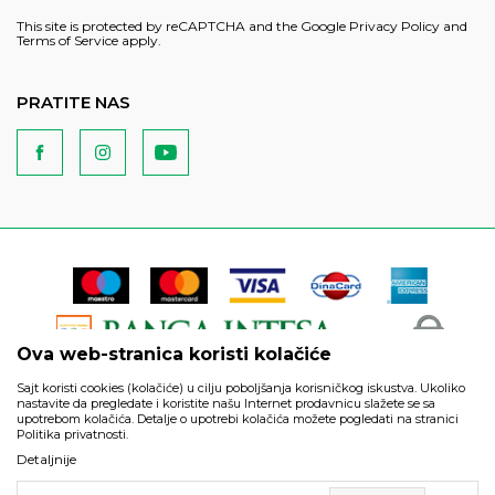
This site is protected by reCAPTCHA and the Google
Privacy Policy
and
Terms of Service
apply.
PRATITE NAS
Ova web-stranica koristi kolačiće
Sajt koristi cookies (kolačiće) u cilju poboljšanja korisničkog iskustva. Ukoliko
nastavite da pregledate i koristite našu Internet prodavnicu slažete se sa
upotrebom kolačića. Detalje o upotrebi kolačića možete pogledati na stranici
Politika privatnosti.
Podaci su informativnog karaktera i podložni su izmenama. Svi
Detaljnije
artikli prikazani na sajtu su deo naše ponude i ne podrazumeva
da su dostupni u svakom trenutku.