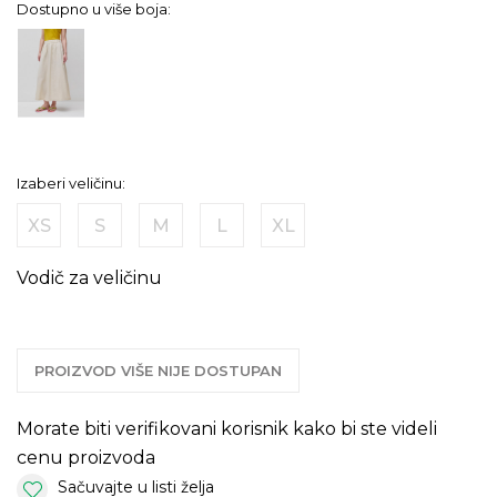
Dostupno u više boja:
Izaberi veličinu:
XS
S
M
L
XL
Vodič za veličinu
PROIZVOD VIŠE NIJE DOSTUPAN
Morate biti verifikovani korisnik kako bi ste videli
cenu proizvoda
Sačuvajte u listi želja