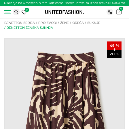
Plaćanje na 6 mesečnih rata karticama Banca Intesa za iznos preko 6.000.00 rsd
0
0
BENETTON SRBIJA
PROIZVODI
ŽENE
ODEĆA
SUKNJE
BENETTON ŽENSKA SUKNJA
49
%
20
%