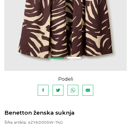
Podeli
Benetton ženska suknja
Šifra artikla:
4ZYAD005W-74G