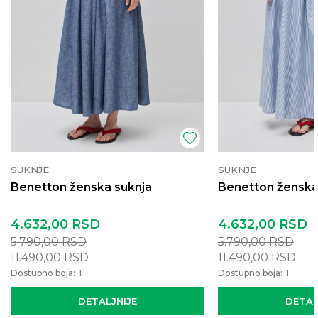
SUKNJE
SUKNJE
Benetton ženska suknja
Benetton ženska
4.632,00
RSD
4.632,00
RSD
5.790,00
RSD
5.790,00
RSD
11.490,00
RSD
11.490,00
RSD
Dostupno boja:
1
Dostupno boja:
1
DETALJNIJE
DETAL