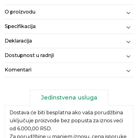
O proizvodu
Specifikacija
Deklaracija
Dostupnost u radnji
Komentari
Jedinstvena usluga
Dostava će biti besplatna ako vaša porudžbina
uključuje proizvode bez popusta za iznos veći
od 6.000,00 RSD.
Za porudžbine u manjem iznosu, cena isporuke