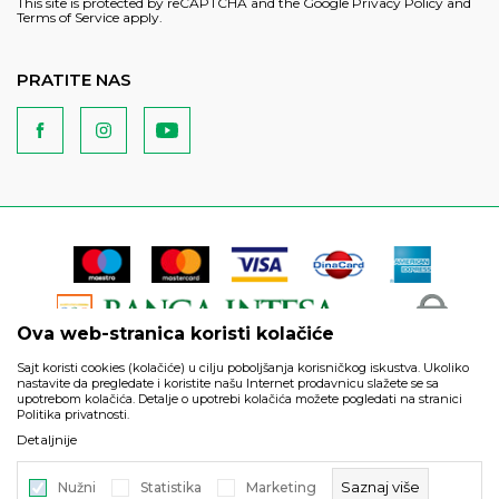
This site is protected by reCAPTCHA and the Google
Privacy Policy
and
Terms of Service
apply.
PRATITE NAS
Ova web-stranica koristi kolačiće
Sajt koristi cookies (kolačiće) u cilju poboljšanja korisničkog iskustva. Ukoliko
nastavite da pregledate i koristite našu Internet prodavnicu slažete se sa
upotrebom kolačića. Detalje o upotrebi kolačića možete pogledati na stranici
Politika privatnosti.
Podaci su informativnog karaktera i podložni su izmenama. Svi
Detaljnije
artikli prikazani na sajtu su deo naše ponude i ne podrazumeva
da su dostupni u svakom trenutku.
Saznaj više
Nužni
Statistika
Marketing