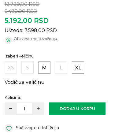
12.790,00
RSD
6.490,00
RSD
5.192,00
RSD
Ušteda:
7.598,00
RSD
Obavesti me o sniženju
Izaberi veličinu:
XS
S
M
L
XL
Vodič za veličinu
Količina:
DODAJ U KORPU
Sačuvajte u listi želja