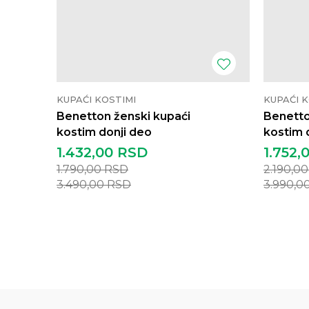
KUPAĆI KOSTIMI
KUPAĆI K
Benetton ženski kupaći
Benetto
kostim donji deo
kostim 
1.432,00
RSD
1.752,
1.790,00
RSD
2.190,0
3.490,00
RSD
3.990,0