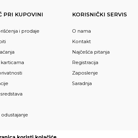
 PRI KUPOVINI
KORISNIČKI SERVIS
rišćenja i prodaje
O nama
iti
Kontakt
laćanja
Najčešća pitanja
 karticama
Registracija
privatnosti
Zaposlenje
cije
Saradnja
 sredstava
 odustajanje
a
anica koristi kolačiće