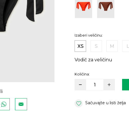
Izaberi veličinu:
XS
S
M
Vodič za veličinu
Količina:
li
Sačuvajte u listi želja