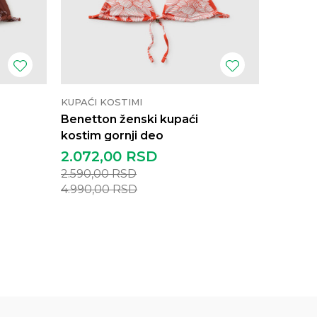
KUPAĆI KOSTIMI
KUPAĆI 
Benetton ženski kupaći
Benetto
kostim gornji deo
kostim
2.072,00
RSD
3.992
2.590,00
RSD
4.990,
4.990,00
RSD
9.890,