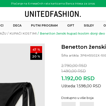
Plaćanje na 6 mesečnih rata karticama Banca Intesa za iznos
preko 6.000.00 rsd
CI
DECA
PUTNI PROGRAM
GIFT
SISLEY
O
AŽU
KUPAĆI KOSTIMI
Benetton ženski kupaći kostim donji deo
Benetton ženski
47
%
Šifra artikla:
3P6H5S02X-10
20
%
2.790,00
RSD
1.490,00
RSD
1.192,00
RSD
Ušteda:
1.598,00
RSD
Dostupno u više boja: