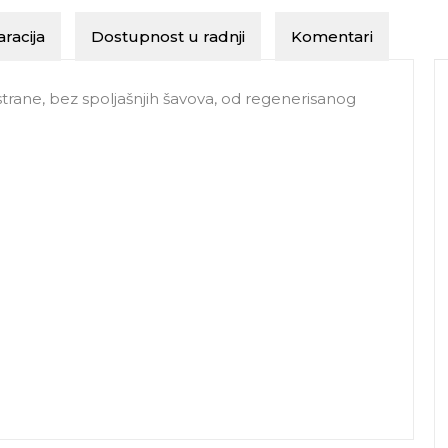
racija
Dostupnost u radnji
Komentari
strane, bez spoljašnjih šavova, od regenerisanog