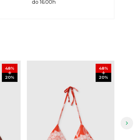
do 16:00h
48
%
48
%
20
%
20
%