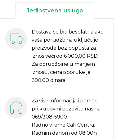
Jedinstvena usluga
Dostava će biti besplatna ako
vaša porudžbina uključuje
proizvode bez popusta za
iznos veći od 6.000,00 RSD.
Za porudžbine u manjem
iznosu, cena isporuke je
390,00 dinara.
Za više informacija i pomoć
pri kupovini pozovite nas na
069/308-5900
Radno vreme Call Centra:
Radnim danom od 08:00h