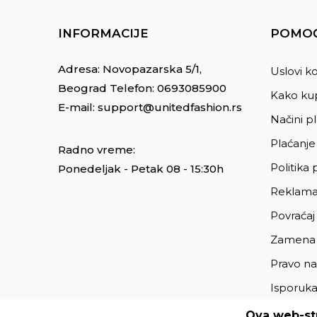
INFORMACIJE
POMOĆ
Adresa: Novopazarska 5/1,
Uslovi ko
Beograd Telefon:
0693085900
Kako kup
E-mail:
support@unitedfashion.rs
Načini p
Plaćanje
Radno vreme:
Politika 
Ponedeljak - Petak 08 - 15:30h
Reklama
Povraćaj
Zamena
Pravo na
Isporuk
Ova web-str