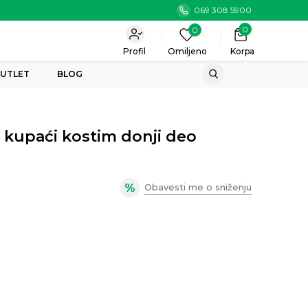
069 308 5900
0
0
Profil
Omiljeno
Korpa
UTLET
BLOG
 kupaći kostim donji deo
0
Obavesti me o sniženju