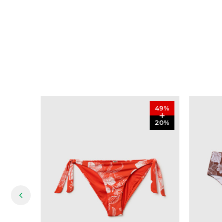
49
%
20
%