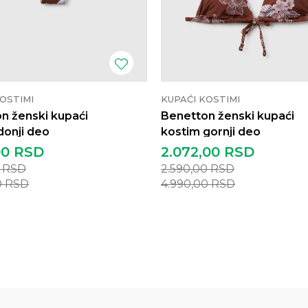
OSTIMI
KUPAĆI KOSTIMI
n ženski kupaći
Benetton ženski kupaći
donji deo
kostim gornji deo
00
RSD
2.072,00
RSD
0
RSD
2.590,00
RSD
0
RSD
4.990,00
RSD