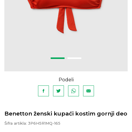
Podeli
Benetton ženski kupaći kostim gornji deo
Šifra artikla:
3P6H5R1MQ-165