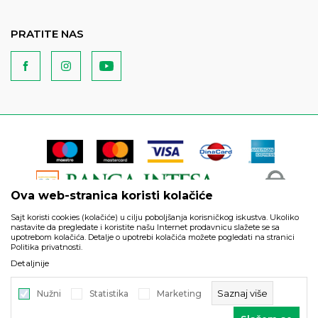
PRATITE NAS
Ova web-stranica koristi kolačiće
Sajt koristi cookies (kolačiće) u cilju poboljšanja korisničkog iskustva. Ukoliko
nastavite da pregledate i koristite našu Internet prodavnicu slažete se sa
upotrebom kolačića. Detalje o upotrebi kolačića možete pogledati na stranici
Politika privatnosti.
Podaci su informativnog karaktera i podložni su izmenama. Svi
Detaljnije
artikli prikazani na sajtu su deo naše ponude i ne podrazumeva
da su dostupni u svakom trenutku.
Saznaj više
Nužni
Statistika
Marketing
©2026
https://www.unitedfashion.rs/
, Izrada
NB SOFT
. Sva prava