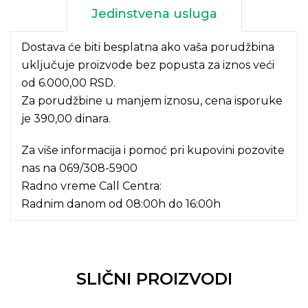
Jedinstvena usluga
Dostava će biti besplatna ako vaša porudžbina
uključuje proizvode bez popusta za iznos veći
od 6.000,00 RSD.
Za porudžbine u manjem iznosu, cena isporuke
je 390,00 dinara.
Za više informacija i pomoć pri kupovini pozovite
nas na
069/308-5900
Radno vreme Call Centra:
Radnim danom od 08:00h do 16:00h
SLIČNI PROIZVODI