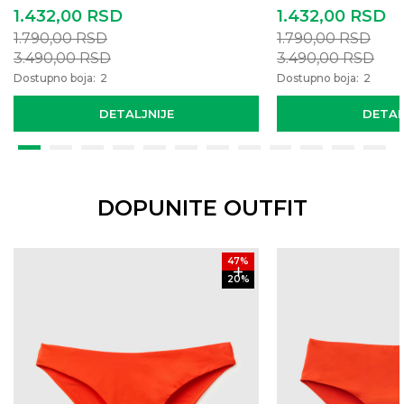
1.432,00
RSD
1.432,00
RSD
1.790,00
RSD
1.790,00
RSD
3.490,00
RSD
3.490,00
RSD
Dostupno boja:
2
Dostupno boja:
2
DETALJNIJE
DETAL
DOPUNITE OUTFIT
47
%
20
%