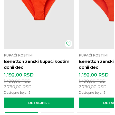
KUPAĆI KOSTIMI
KUPAĆI KOSTIMI
Benetton ženski kupaći kostim
Benetton ženski 
donji deo
donji deo
1.192,00
RSD
1.192,00
RSD
1.490,00
RSD
1.490,00
RSD
2.790,00
RSD
2.790,00
RSD
Dostupno boja:
3
Dostupno boja:
3
DETALJNIJE
DETAL