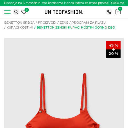
Plaćanje na 6 mesečnih rata karticama Banca Intesa za iznos preko 6.000.00 rsd
0
0
BENETTON SRBIJA
PROIZVODI
ŽENE
PROGRAM ZA PLAŽU
KUPAĆI KOSTIMI
BENETTON ŽENSKI KUPAĆI KOSTIM GORNJI DEO
49
%
20
%