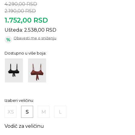
4.290,00
RSD
2.190,00
RSD
1.752,00
RSD
Ušteda:
2.538,00
RSD
Obavesti me o sniženju
Dostupno u više boja:
Izaberi veličinu:
XS
S
M
L
Vodič za veličinu