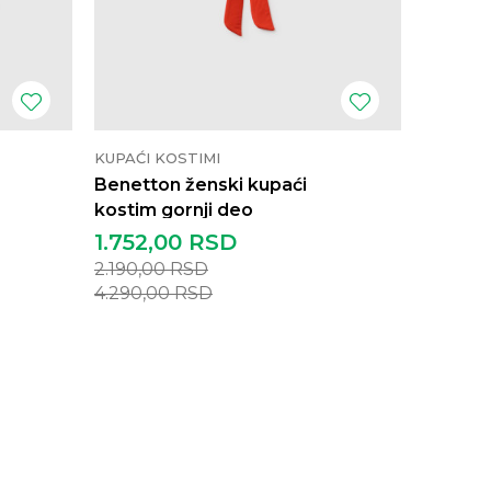
KUPAĆI KOSTIMI
KUPAĆI 
Benetton ženski kupaći
Benetto
kostim gornji deo
kostim 
1.752,00
RSD
1.752,
2.190,00
RSD
2.190,0
4.290,00
RSD
4.290,