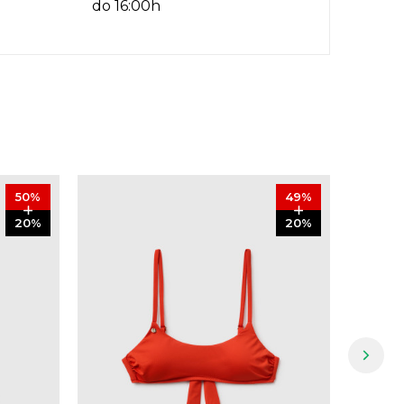
do 16:00h
50
%
49
%
20
%
20
%