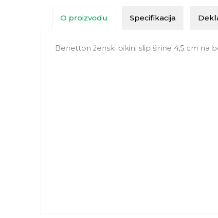
O proizvodu
Specifikacija
Dekla
Benetton ženski bikini slip širine 4,5 cm na b