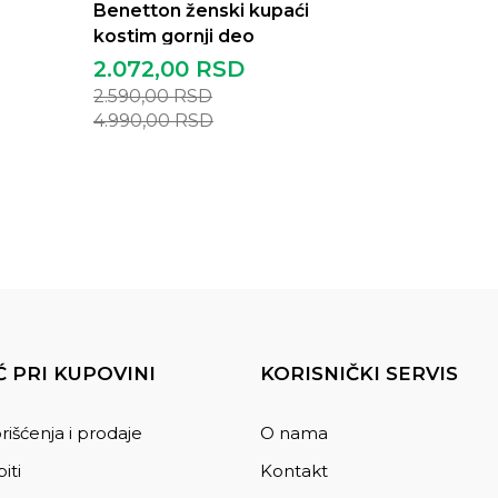
Benetton ženski kupaći
kostim gornji deo
2.072,00
RSD
2.590,00
RSD
4.990,00
RSD
 PRI KUPOVINI
KORISNIČKI SERVIS
rišćenja i prodaje
O nama
iti
Kontakt