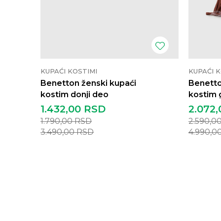
KUPAĆI KOSTIMI
KUPAĆI K
Benetton ženski kupaći
Benetto
kostim donji deo
kostim 
1.432,00
RSD
2.072,
1.790,00
RSD
2.590,0
3.490,00
RSD
4.990,0