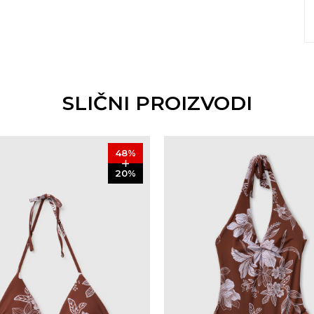
SLIČNI PROIZVODI
48
%
20
%