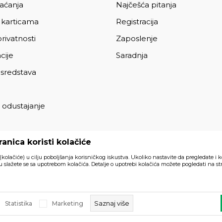
laćanja
Najčešća pitanja
 karticama
Registracija
privatnosti
Zaposlenje
cije
Saradnja
 sredstava
 odustajanje
a
anica koristi kolačiće
 (kolačiće) u cilju poboljšanja korisničkog iskustva. Ukoliko nastavite da pregledate i k
 slažete se sa upotrebom kolačića. Detalje o upotrebi kolačića možete pogledati na str
Svi artikli prikazani na sajtu su
akom trenutku.
Saznaj više
Statistika
Marketing
a prava zadržana.