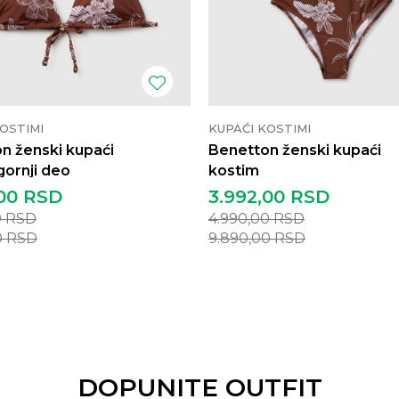
OSTIMI
KUPAĆI KOSTIMI
n ženski kupaći
Benetton ženski kupaći
gornji deo
kostim
00
RSD
3.992,00
RSD
0
RSD
4.990,00
RSD
0
RSD
9.890,00
RSD
DOPUNITE OUTFIT