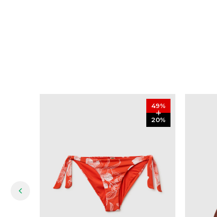
49
%
20
%