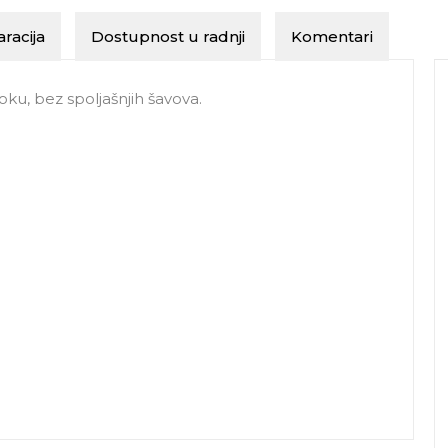
racija
Dostupnost u radnji
Komentari
oku, bez spoljašnjih šavova.