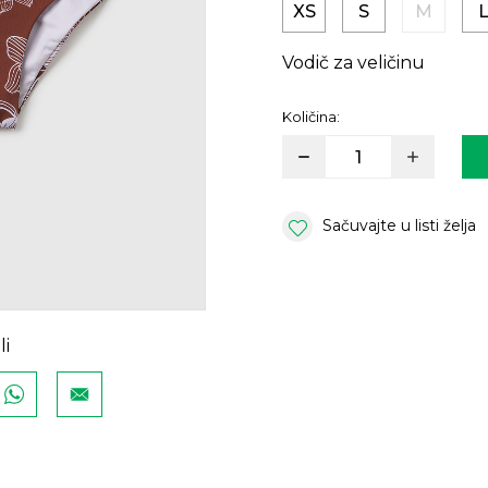
XS
S
M
Vodič za veličinu
Količina:
Sačuvajte u listi želja
li