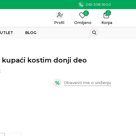
069 308 5900
0
0
Profil
Omiljeno
Korpa
UTLET
BLOG
 kupaći kostim donji deo
C
Obavesti me o sniženju