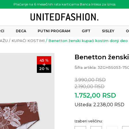
Plaćanje na 6 mesečnih rata karticama Banca Intesa za iznos
preko 6.000.00 rsd
CI
DECA
PUTNI PROGRAM
GIFT
SISLEY
O
AŽU
KUPAĆI KOSTIMI
Benetton ženski kupaći kostim donji deo
Benetton ženski
45
%
Šifra artikla:
3ZGH5S053-75
20
%
3.990,00
RSD
2.190,00
RSD
1.752,00
RSD
Ušteda:
2.238,00
RSD
Izaberi veličinu: