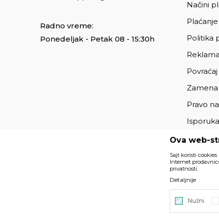
Načini p
Plaćanje
Radno vreme:
Politika 
Ponedeljak - Petak 08 - 15:30h
Reklama
Povraćaj
Zamena
Pravo na
Isporuk
Ova web-str
Sajt koristi cookies
Internet prodavnicu
privatnosti.
Podaci su informativnog karaktera i podložni su izmenama. 
Detaljnije
deo naše ponude i ne podrazumeva da su dostupni u sv
Nužni
©2026
https://www.unitedfashion.rs/
, Izrada
NB SOFT
. Sv