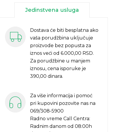
Jedinstvena usluga
Dostava će biti besplatna ako
vaša porudžbina uključuje
proizvode bez popusta za
iznos veći od 6.000,00 RSD.
Za porudžbine u manjem
iznosu, cena isporuke je
390,00 dinara.
Za više informacija i pomoć
pri kupovini pozovite nas na
069/308-5900
Radno vreme Call Centra:
Radnim danom od 08:00h