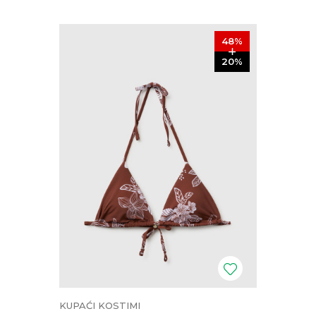
48
%
20
%
KUPAĆI KOSTIMI