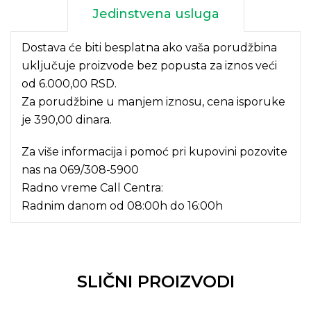
Jedinstvena usluga
Dostava će biti besplatna ako vaša porudžbina
uključuje proizvode bez popusta za iznos veći
od 6.000,00 RSD.
Za porudžbine u manjem iznosu, cena isporuke
je 390,00 dinara.
Za više informacija i pomoć pri kupovini pozovite
nas na
069/308-5900
Radno vreme Call Centra:
Radnim danom od 08:00h do 16:00h
SLIČNI PROIZVODI