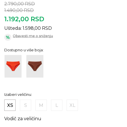
2.790,00
RSD
1.490,00
RSD
1.192,00
RSD
Ušteda:
1.598,00
RSD
Obavesti me o sniženju
Dostupno u više boja:
Izaberi veličinu:
XS
S
M
L
XL
Vodič za veličinu