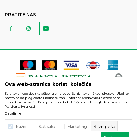
PRATITE NAS
Ova web-stranica koristi kolačiće
Sajt koristi cookies (kolačiće) u cilju poboljšanja korisničkog iskustva. Ukoliko
nastavite da pregledate i koristite našu Internet prodavnicu slažete se sa
upotrebom kolačića. Detalje o upotrebi kolačića možete pogledati na stranici
Politika privatnosti.
Podaci su informativnog karaktera i podložni su izmenama. Svi
Detaljnije
artikli prikazani na sajtu su deo naše ponude i ne podrazumeva
da su dostupni u svakom trenutku.
Saznaj više
Nužni
Statistika
Marketing
©2026
https://www.unitedfashion.rs/
, Izrada
NB SOFT
. Sva prava