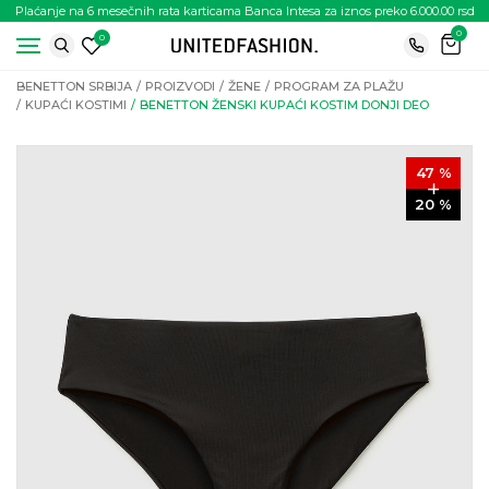
Plaćanje na 6 mesečnih rata karticama Banca Intesa za iznos preko 6.000.00 rsd
0
0
BENETTON SRBIJA
PROIZVODI
ŽENE
PROGRAM ZA PLAŽU
KUPAĆI KOSTIMI
BENETTON ŽENSKI KUPAĆI KOSTIM DONJI DEO
47
%
20
%