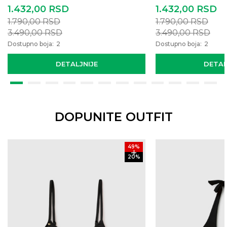
1.432,00
RSD
1.432,00
RSD
1.790,00
RSD
1.790,00
RSD
3.490,00
RSD
3.490,00
RSD
Dostupno boja:
2
Dostupno boja:
2
DETALJNIJE
DETAL
DOPUNITE OUTFIT
49
%
20
%