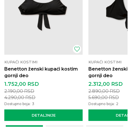
KUPAĆI KOSTIMI
KUPAĆI KOSTIMI
Benetton ženski kupaći kostim
Benetton ženski 
gornji deo
gornji deo
1.752,00
RSD
2.312,00
RSD
2.190,00
RSD
2.890,00
RSD
4.290,00
RSD
5.690,00
RSD
Dostupno boja:
3
Dostupno boja:
2
DETALJNIJE
DETAL