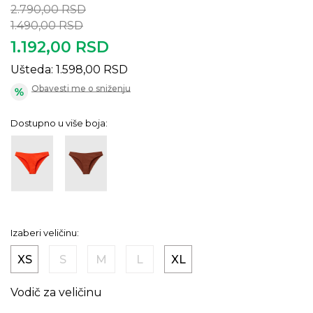
2.790,00
RSD
1.490,00
RSD
1.192,00
RSD
Ušteda:
1.598,00
RSD
Obavesti me o sniženju
Dostupno u više boja:
Izaberi veličinu:
XS
S
M
L
XL
Vodič za veličinu