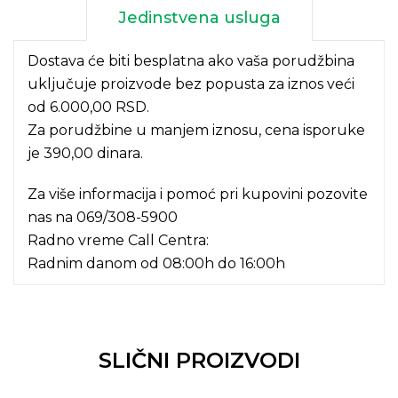
Jedinstvena usluga
Dostava će biti besplatna ako vaša porudžbina
uključuje proizvode bez popusta za iznos veći
od 6.000,00 RSD.
Za porudžbine u manjem iznosu, cena isporuke
je 390,00 dinara.
Za više informacija i pomoć pri kupovini pozovite
nas na
069/308-5900
Radno vreme Call Centra:
Radnim danom od 08:00h do 16:00h
SLIČNI PROIZVODI