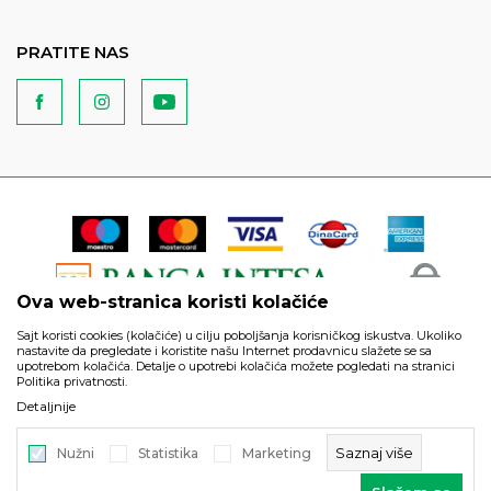
PRATITE NAS
Ova web-stranica koristi kolačiće
Sajt koristi cookies (kolačiće) u cilju poboljšanja korisničkog iskustva. Ukoliko
nastavite da pregledate i koristite našu Internet prodavnicu slažete se sa
upotrebom kolačića. Detalje o upotrebi kolačića možete pogledati na stranici
Politika privatnosti.
Podaci su informativnog karaktera i podložni su izmenama. Svi
Detaljnije
artikli prikazani na sajtu su deo naše ponude i ne podrazumeva
da su dostupni u svakom trenutku.
Saznaj više
Nužni
Statistika
Marketing
©2026
https://www.unitedfashion.rs/
, Izrada
NB SOFT
. Sva prava