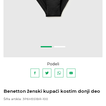
Podeli
Benetton ženski kupaći kostim donji deo
Šifra artikla:
3P6H5S1BR-100