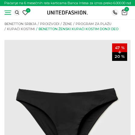
Plaćanje na 6 mesečnih rata karticama Banca Intesa za iznos preko 6.000.00 rsd
0
0
BENETTON SRBIJA
PROIZVODI
ŽENE
PROGRAM ZA PLAŽU
KUPAĆI KOSTIMI
BENETTON ŽENSKI KUPAĆI KOSTIM DONJI DEO
47
%
20
%