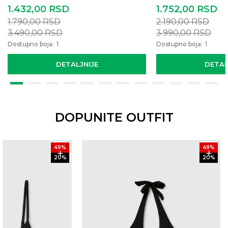
1.432,00
RSD
1.752,00
RSD
1.790,00
RSD
2.190,00
RSD
3.490,00
RSD
3.990,00
RSD
Dostupno boja:
1
Dostupno boja:
1
DETALJNIJE
DETAL
DOPUNITE OUTFIT
49
%
49
%
20
%
20
%