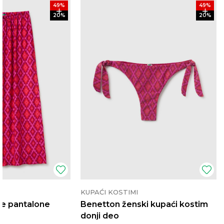
49
%
49
%
20
%
20
%
KUPAĆI KOSTIMI
e pantalone
Benetton ženski kupaći kostim
donji deo