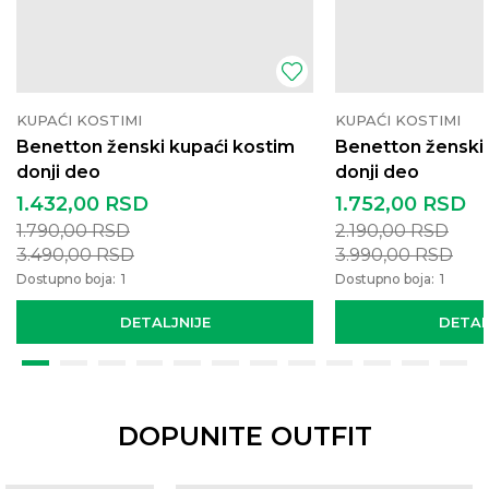
KUPAĆI KOSTIMI
KUPAĆI KOSTIMI
Benetton ženski kupaći kostim
Benetton ženski 
donji deo
donji deo
1.432,00
RSD
1.752,00
RSD
1.790,00
RSD
2.190,00
RSD
3.490,00
RSD
3.990,00
RSD
Dostupno boja:
1
Dostupno boja:
1
DETALJNIJE
DETAL
DOPUNITE OUTFIT