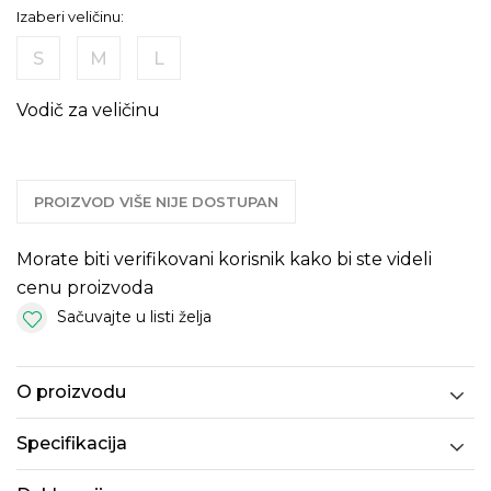
Izaberi veličinu:
S
M
L
Vodič za veličinu
PROIZVOD VIŠE NIJE DOSTUPAN
Morate biti verifikovani korisnik kako bi ste videli
cenu proizvoda
Sačuvajte u listi želja
O proizvodu
Specifikacija