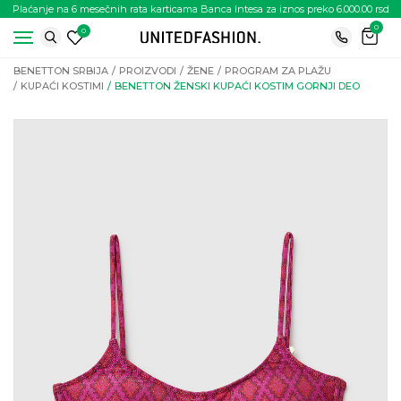
Plaćanje na 6 mesečnih rata karticama Banca Intesa za iznos preko 6.000.00 rsd
0
0
BENETTON SRBIJA
PROIZVODI
ŽENE
PROGRAM ZA PLAŽU
KUPAĆI KOSTIMI
BENETTON ŽENSKI KUPAĆI KOSTIM GORNJI DEO