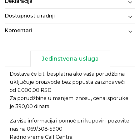
Deklaracija
Dostupnost u radnji
Komentari
Jedinstvena usluga
Dostava će biti besplatna ako vaša porudžbina
uključuje proizvode bez popusta za iznos veći
od 6.000,00 RSD.
Za porudžbine u manjem iznosu, cena isporuke
je 390,00 dinara.
Za više informacija i pomoć pri kupovini pozovite
nas na
069/308-5900
Radno vreme Call Centra: