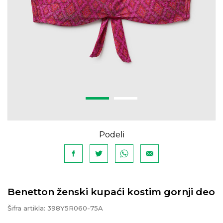
Podeli
Benetton ženski kupaći kostim gornji deo
Šifra artikla:
398Y5R060-75A