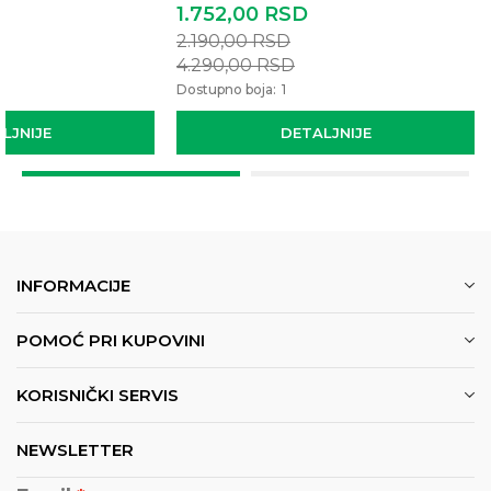
1.752,00
RSD
2.190,00
RSD
4.290,00
RSD
Dostupno boja:
1
LJNIJE
DETALJNIJE
INFORMACIJE
POMOĆ PRI KUPOVINI
KORISNIČKI SERVIS
NEWSLETTER