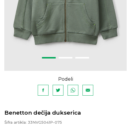
Podeli
Benetton dečija dukserica
Šifra artikla:
33NVG5041P-075