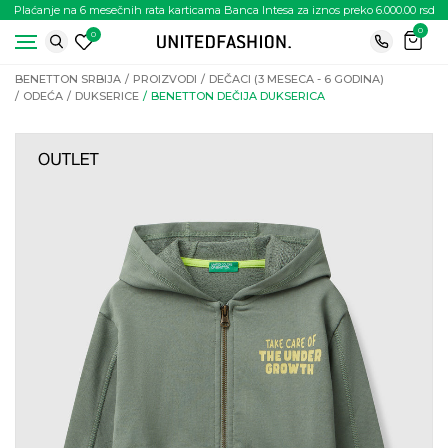
Plaćanje na 6 mesečnih rata karticama Banca Intesa za iznos preko 6.000.00 rsd
0
0
BENETTON SRBIJA
PROIZVODI
DEČACI (3 MESECA - 6 GODINA)
ODEĆA
DUKSERICE
BENETTON DEČIJA DUKSERICA