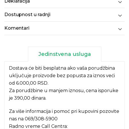
Deklaracija
Dostupnost u radnji
Komentari
Jedinstvena usluga
Dostava će biti besplatna ako vaša porudžbina
uključuje proizvode bez popusta za iznos veći
od 6.000,00 RSD.
Za porudžbine u manjem iznosu, cena isporuke
je 390,00 dinara.
Za više informacija i pomoć pri kupovini pozovite
nas na
069/308-5900
Radno vreme Call Centra: