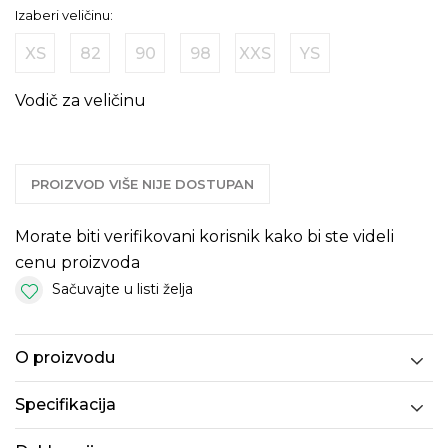
Izaberi veličinu:
XS
82
90
98
XXS
YS
Vodič za veličinu
PROIZVOD VIŠE NIJE DOSTUPAN
Morate biti verifikovani korisnik kako bi ste videli
cenu proizvoda
Sačuvajte u listi želja
O proizvodu
Specifikacija