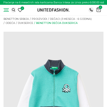
Plaćanje na 6 mesečnih rata karticama Banca Intesa za iznos preko 6.000.00 rsd
0
0
BENETTON SRBIJA
PROIZVODI
DEČACI (3 MESECA - 6 GODINA)
ODEĆA
DUKSERICE
BENETTON DEČIJA DUKSERICA