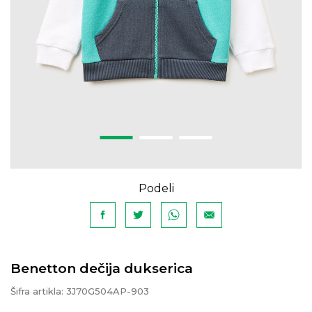
Podeli
Benetton dečija dukserica
Šifra artikla:
3J70G504AP-903