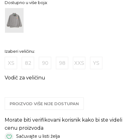
Dostupno u više boja:
Izaberi veličinu:
XS
82
90
98
XXS
YS
Vodič za veličinu
PROIZVOD VIŠE NIJE DOSTUPAN
Morate biti verifikovani korisnik kako bi ste videli
cenu proizvoda
Sačuvajte u listi želja