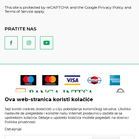
This site is protected by reCAPTCHA and the Google
Privacy Policy
and
Terms of Service
apply.
PRATITE NAS
Ova web-stranica koristi kolačiće
Sajt koristi cookies (kolačiće) u cilju poboljšanja korisničkog iskustva. Ukoliko
nastavite da pregledate i koristite našu Internet prodavnicu slažete se sa
upotrebom kolačića. Detalje o upotrebi kolačića možete pogledati na stranici
Politika privatnosti.
Podaci su informativnog karaktera i podložni su izmenama. Svi
Detaljnije
artikli prikazani na sajtu su deo naše ponude i ne podrazumeva
da su dostupni u svakom trenutku.