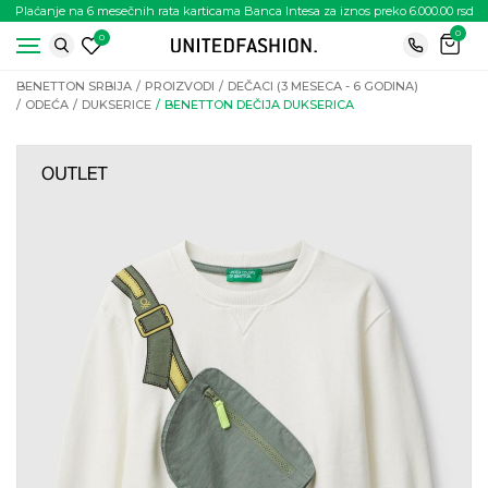
Plaćanje na 6 mesečnih rata karticama Banca Intesa za iznos preko 6.000.00 rsd
0
0
BENETTON SRBIJA
PROIZVODI
DEČACI (3 MESECA - 6 GODINA)
ODEĆA
DUKSERICE
BENETTON DEČIJA DUKSERICA