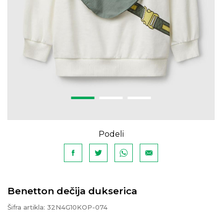
Podeli
Benetton dečija dukserica
Šifra artikla:
32N4G10KOP-074