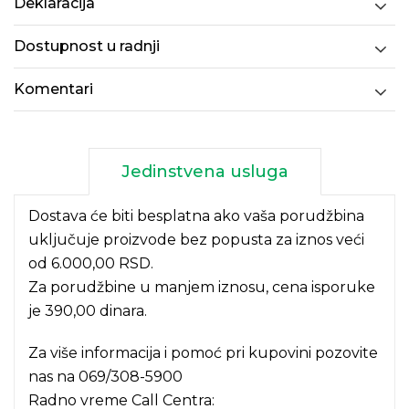
Deklaracija
Dostupnost u radnji
Komentari
Jedinstvena usluga
Dostava će biti besplatna ako vaša porudžbina
uključuje proizvode bez popusta za iznos veći
od 6.000,00 RSD.
Za porudžbine u manjem iznosu, cena isporuke
je 390,00 dinara.
Za više informacija i pomoć pri kupovini pozovite
nas na
069/308-5900
Radno vreme Call Centra: