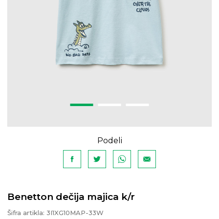
Podeli
Benetton dečija majica k/r
Šifra artikla:
3I1XG10MAP-33W