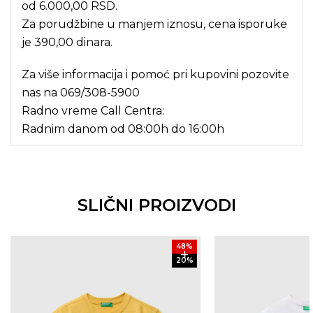
od 6.000,00 RSD.
Za porudžbine u manjem iznosu, cena isporuke
je 390,00 dinara.
Za više informacija i pomoć pri kupovini pozovite
nas na
069/308-5900
Radno vreme Call Centra:
Radnim danom od 08:00h do 16:00h
SLIČNI PROIZVODI
48
%
20
%