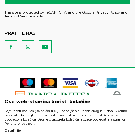
This site is protected by reCAPTCHA and the Google
Privacy Policy
and
Terms of Service
apply.
PRATITE NAS
Ova web-stranica koristi kolačiće
Sajt koristi cookies (kolačiće) u cilju poboljšanja korisničkog iskustva. Ukoliko
nastavite da pregledate i koristite našu Internet prodavnicu slažete se sa
upotrebom kolačića. Detalje o upotrebi kolačića možete pogledati na stranici
Politika privatnosti.
Podaci su informativnog karaktera i podložni su izmenama. Svi
Detaljnije
artikli prikazani na sajtu su deo naše ponude i ne podrazumeva