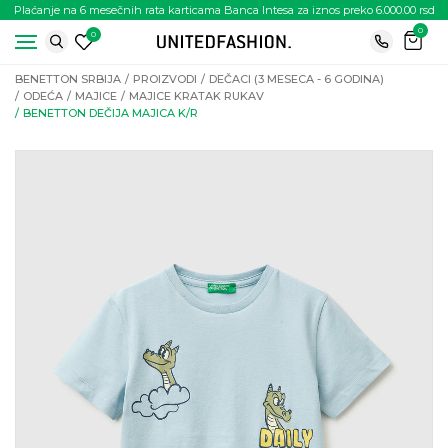
Plaćanje na 6 mesečnih rata karticama Banca Intesa za iznos preko 6.000.00 rsd
0
0
BENETTON SRBIJA
PROIZVODI
DEČACI (3 MESECA - 6 GODINA)
ODEĆA
MAJICE
MAJICE KRATAK RUKAV
BENETTON DEČIJA MAJICA K/R