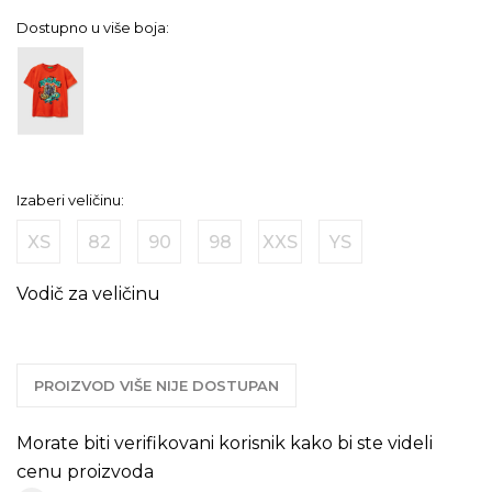
Dostupno u više boja:
Izaberi veličinu:
XS
82
90
98
XXS
YS
Vodič za veličinu
PROIZVOD VIŠE NIJE DOSTUPAN
Morate biti verifikovani korisnik kako bi ste videli
cenu proizvoda