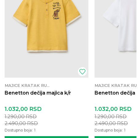
MAJICE KRATAK RUKAV
MAJICE K
Benetton dečija majica k/r
Benetton dečija 
1.032,00
RSD
1.032,00
RSD
1.290,00
RSD
1.290,00
RSD
2.490,00
RSD
2.490,00
RSD
Dostupno boja:
1
Dostupno boja:
1