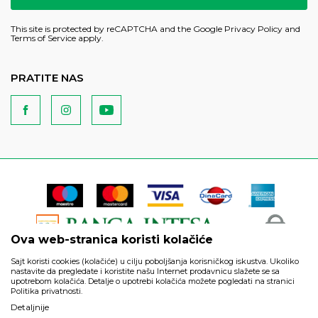
This site is protected by reCAPTCHA and the Google
Privacy Policy
and
Terms of Service
apply.
PRATITE NAS
Ova web-stranica koristi kolačiće
Sajt koristi cookies (kolačiće) u cilju poboljšanja korisničkog iskustva. Ukoliko
nastavite da pregledate i koristite našu Internet prodavnicu slažete se sa
upotrebom kolačića. Detalje o upotrebi kolačića možete pogledati na stranici
Politika privatnosti.
Podaci su informativnog karaktera i podložni su izmenama. Svi
Detaljnije
artikli prikazani na sajtu su deo naše ponude i ne podrazumeva