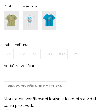
Dostupno u više boja:
Izaberi veličinu:
XS
82
90
98
XXS
YS
Vodič za veličinu
PROIZVOD VIŠE NIJE DOSTUPAN
Morate biti verifikovani korisnik kako bi ste videli
cenu proizvoda