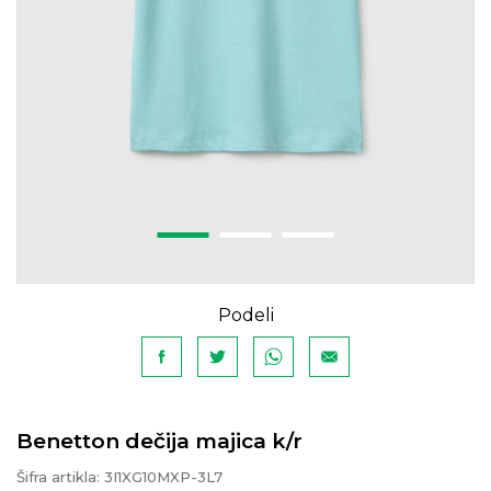
Podeli
Benetton dečija majica k/r
Šifra artikla:
3I1XG10MXP-3L7