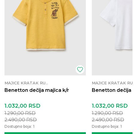
MAJICE KRATAK RUKAV
MAJICE K
Benetton dečija majica k/r
Benetton dečija 
1.032,00
RSD
1.032,00
RSD
1.290,00
RSD
1.290,00
RSD
2.490,00
RSD
2.490,00
RSD
Dostupno boja:
1
Dostupno boja:
1