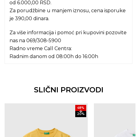
od 6.000,00 RSD.
Za porudžbine u manjem iznosu, cena isporuke
je 390,00 dinara.
Za više informacija i pomoć pri kupovini pozovite
nas na
069/308-5900
Radno vreme Call Centra:
Radnim danom od 08:00h do 16:00h
SLIČNI PROIZVODI
48
%
20
%