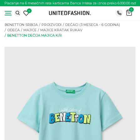
Plaćanje na 6 mesečnih rata karticama Banca Intesa za iznos preko 6.000.00 rsd
0
0
BENETTON SRBIJA
PROIZVODI
DEČACI (3 MESECA - 6 GODINA)
ODEĆA
MAJICE
MAJICE KRATAK RUKAV
BENETTON DEČIJA MAJICA K/R