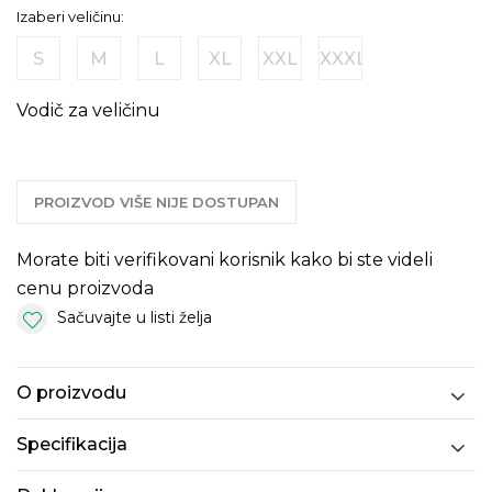
Izaberi veličinu:
S
M
L
XL
XXL
XXXL
Vodič za veličinu
PROIZVOD VIŠE NIJE DOSTUPAN
Morate biti verifikovani korisnik kako bi ste videli
cenu proizvoda
Sačuvajte u listi želja
O proizvodu
Specifikacija