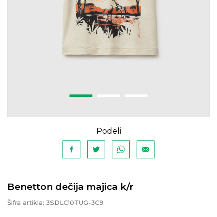
Podeli
Benetton dečija majica k/r
Šifra artikla:
3SDLC10TUG-3C9