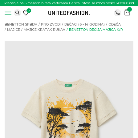
Plaćanje na 6 mesečnih rata karticama Banca Intesa za iznos preko 6.000.00 rsd
0
0
BENETTON SRBIJA
PROIZVODI
DEČACI (6 - 14 GODINA)
ODEĆA
MAJICE
MAJICE KRATAK RUKAV
BENETTON DEČIJA MAJICA K/R