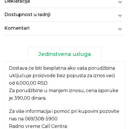
Deklaracija
Dostupnost u radnji
Komentari
Jedinstvena usluga
Dostava će biti besplatna ako vaša porudžbina
uključuje proizvode bez popusta za iznos veći
od 6.000,00 RSD.
Za porudžbine u manjem iznosu, cena isporuke
je 390,00 dinara.
Za više informacija i pomoć pri kupovini pozovite
nas na
069/308-5900
Radno vreme Call Centra: