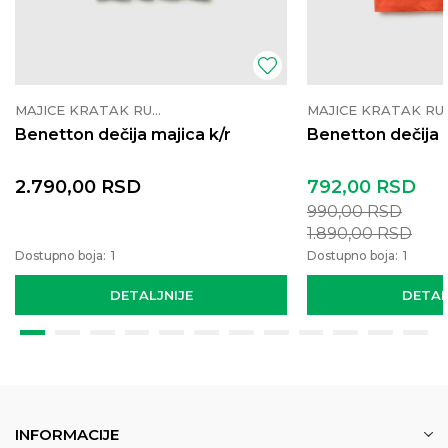
MAJICE KRATAK RUKAV
MAJICE K
Benetton dečija majica k/r
Benetton dečija 
2.790,00
RSD
792,00
RSD
990,00
RSD
1.890,00
RSD
Dostupno boja:
1
Dostupno boja:
1
DETALJNIJE
DETAL
INFORMACIJE