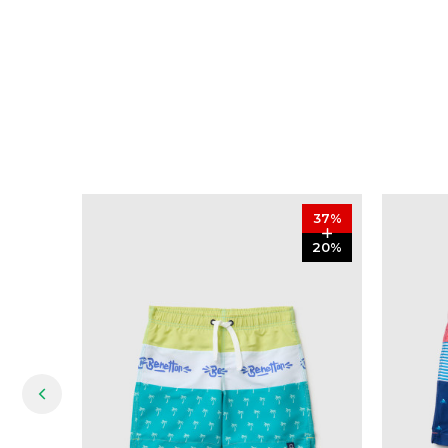
37
%
20
%