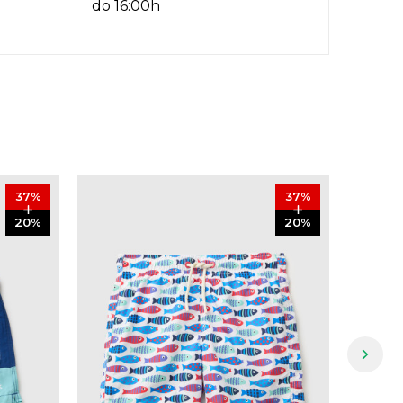
do 16:00h
37
%
37
%
20
%
20
%