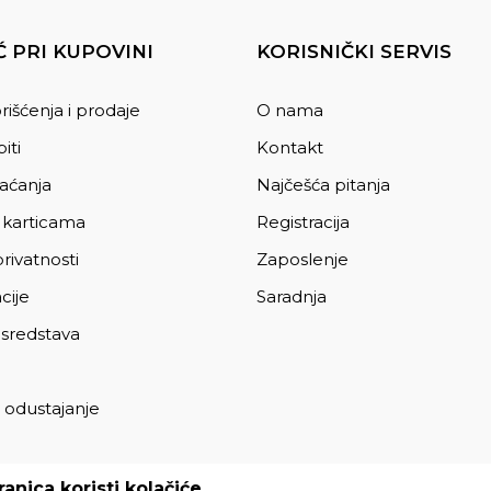
 PRI KUPOVINI
KORISNIČKI SERVIS
rišćenja i prodaje
O nama
iti
Kontakt
laćanja
Najčešća pitanja
 karticama
Registracija
privatnosti
Zaposlenje
cije
Saradnja
 sredstava
 odustajanje
a
anica koristi kolačiće