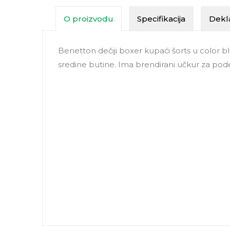
O proizvodu
Specifikacija
Dekla
Benetton dečiji boxer kupaći šorts u color b
sredine butine. Ima brendirani učkur za pode