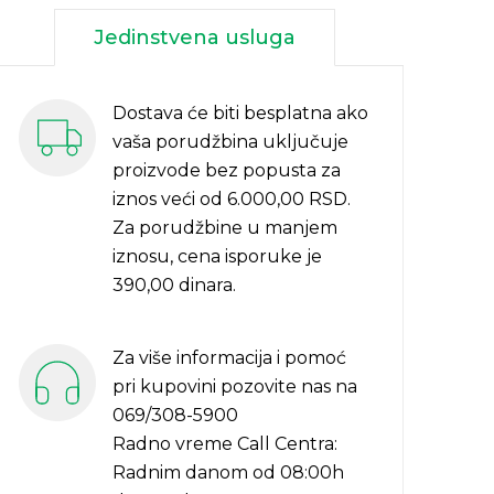
Jedinstvena usluga
Dostava će biti besplatna ako
vaša porudžbina uključuje
proizvode bez popusta za
iznos veći od 6.000,00 RSD.
Za porudžbine u manjem
iznosu, cena isporuke je
390,00 dinara.
Za više informacija i pomoć
pri kupovini pozovite nas na
069/308-5900
Radno vreme Call Centra:
Radnim danom od 08:00h