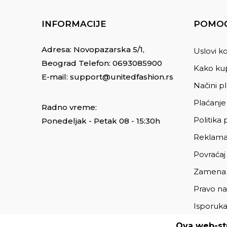
INFORMACIJE
POMOĆ
Adresa: Novopazarska 5/1,
Uslovi ko
Beograd Telefon:
0693085900
Kako kup
E-mail:
support@unitedfashion.rs
Načini p
Plaćanje
Radno vreme:
Politika 
Ponedeljak - Petak 08 - 15:30h
Reklama
Povraćaj
Zamena
Pravo na
Isporuk
Ova web-str