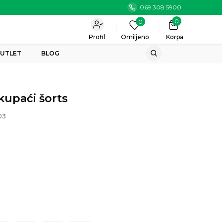
069 308 5900
0
0
Profil
Omiljeno
Korpa
UTLET
BLOG
kupaći šorts
03