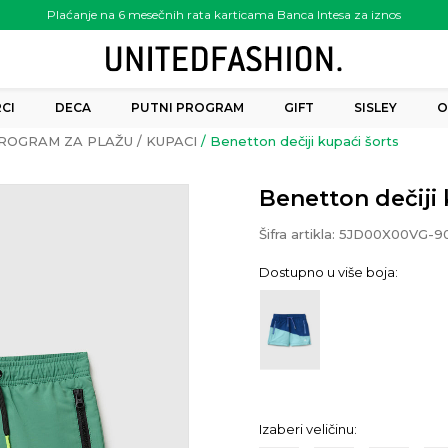
Plaćanje na 6 mesečnih rata karticama Banca Intesa za iznos
preko 6.000.00 rsd
CI
DECA
PUTNI PROGRAM
GIFT
SISLEY
O
ROGRAM ZA PLAŽU
KUPACI
Benetton dečiji kupaći šorts
Benetton dečiji 
Šifra artikla:
5JD00X00VG-9
Dostupno u više boja:
Izaberi veličinu: