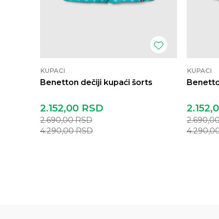
KUPACI
KUPACI
Benetton dečiji kupaći šorts
Benetton
2.152,00
RSD
2.152,
2.690,00
RSD
2.690,0
4.290,00
RSD
4.290,0