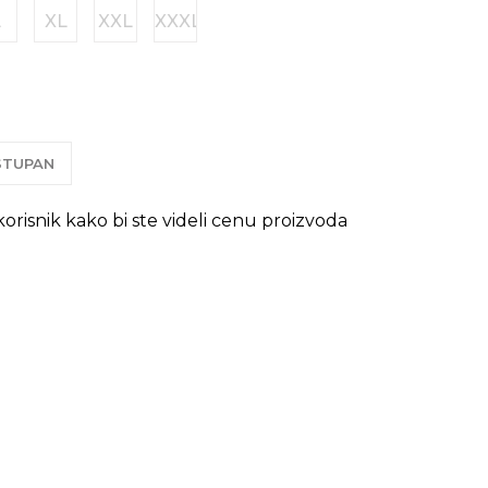
L
XL
XXL
XXXL
OSTUPAN
 korisnik kako bi ste videli cenu proizvoda