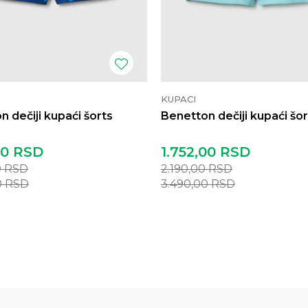
KUPACI
 dečiji kupaći šorts
Benetton dečiji kupaći šor
00
RSD
1.752,00
RSD
0
RSD
2.190,00
RSD
0
RSD
3.490,00
RSD