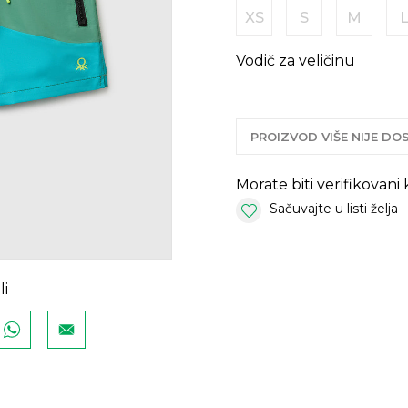
XS
S
M
Vodič za veličinu
PROIZVOD VIŠE NIJE D
Morate biti verifikovani
Sačuvajte u listi želja
li