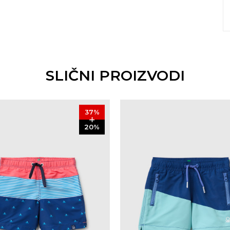
SLIČNI PROIZVODI
37
%
20
%