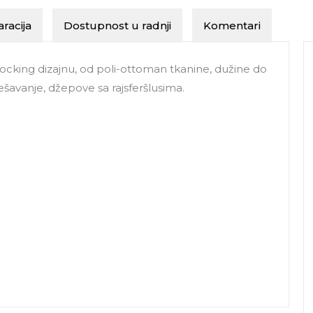
racija
Dostupnost u radnji
Komentari
locking dizajnu, od poli-ottoman tkanine, dužine do
šavanje, džepove sa rajsferšlusima.