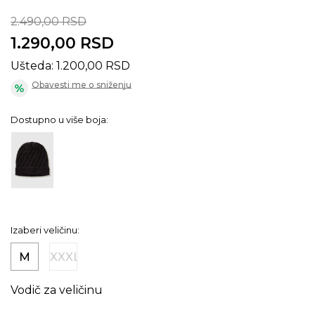
2.490,00
RSD
1.290,00
RSD
Ušteda:
1.200,00
RSD
Obavesti me o sniženju
Dostupno u više boja:
Izaberi veličinu:
M
XXXL
Vodič za veličinu