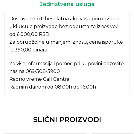
Jedinstvena usluga
Dostava će biti besplatna ako vaša porudžbina
uključuje proizvode bez popusta za iznos veći
od 6.000,00 RSD.
Za porudžbine u manjem iznosu, cena isporuke
je 390,00 dinara.
Za više informacija i pomoć pri kupovini pozovite
nas na
069/308-5900
Radno vreme Call Centra:
Radnim danom od 08:00h do 16:00h
SLIČNI PROIZVODI