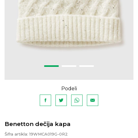
Podeli
Benetton dečija kapa
Šifra artikla:
19WMCA019G-0R2