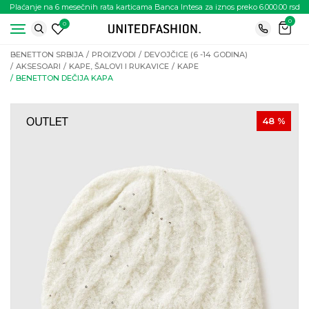
Plaćanje na 6 mesečnih rata karticama Banca Intesa za iznos preko 6.000.00 rsd
0
0
BENETTON SRBIJA
PROIZVODI
DEVOJČICE (6 -14 GODINA)
AKSESOARI
KAPE, ŠALOVI I RUKAVICE
KAPE
BENETTON DEČIJA KAPA
48
%