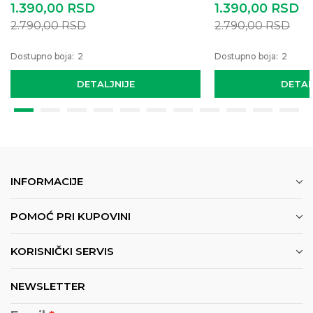
1.390,00
RSD
1.390,00
RSD
2.790,00
RSD
2.790,00
RSD
Dostupno boja:
2
Dostupno boja:
2
DETALJNIJE
DETAL
INFORMACIJE
POMOĆ PRI KUPOVINI
KORISNIČKI SERVIS
NEWSLETTER