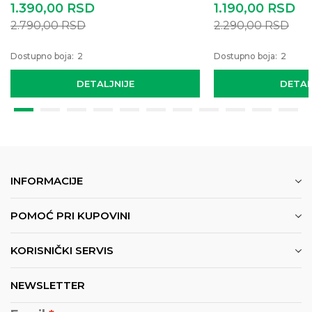
1.390,00
RSD
1.190,00
RSD
2.790,00
RSD
2.290,00
RSD
Dostupno boja:
2
Dostupno boja:
2
DETALJNIJE
DETAL
INFORMACIJE
POMOĆ PRI KUPOVINI
KORISNIČKI SERVIS
NEWSLETTER