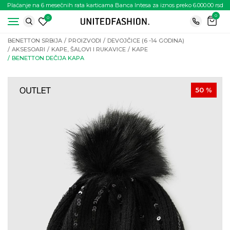
Plaćanje na 6 mesečnih rata karticama Banca Intesa za iznos preko 6.000.00 rsd
0
0
BENETTON SRBIJA
PROIZVODI
DEVOJČICE (6 -14 GODINA)
AKSESOARI
KAPE, ŠALOVI I RUKAVICE
KAPE
BENETTON DEČIJA KAPA
50
%