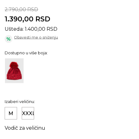
2.790,00
RSD
1.390,00
RSD
Ušteda:
1.400,00
RSD
Obavesti me o sniženju
Dostupno u više boja:
Izaberi veličinu:
M
XXXL
Vodič za veličinu