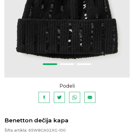
Podeli
Benetton dečija kapa
Šifra artikla:
65W8CA02XG-100