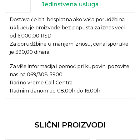
Jedinstvena usluga
Dostava će biti besplatna ako vaša porudžbina
uključuje proizvode bez popusta za iznos veći
od 6.000,00 RSD.
Za porudžbine u manjem iznosu, cena isporuke
je 390,00 dinara.
Za više informacija i pomoć pri kupovini pozovite
nas na
069/308-5900
Radno vreme Call Centra:
Radnim danom od 08:00h do 16:00h
SLIČNI PROIZVODI