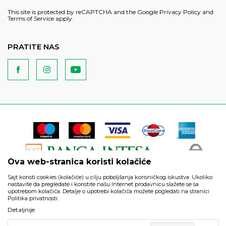
This site is protected by reCAPTCHA and the Google
Privacy Policy
and
Terms of Service
apply.
PRATITE NAS
Ova web-stranica koristi kolačiće
Sajt koristi cookies (kolačiće) u cilju poboljšanja korisničkog iskustva. Ukoliko
nastavite da pregledate i koristite našu Internet prodavnicu slažete se sa
upotrebom kolačića. Detalje o upotrebi kolačića možete pogledati na stranici
Politika privatnosti.
Podaci su informativnog karaktera i podložni su izmenama. Svi
Detaljnije
artikli prikazani na sajtu su deo naše ponude i ne podrazumeva
da su dostupni u svakom trenutku.