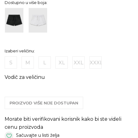
Dostupno u više boja:
Izaberi veličinu:
S
M
L
XL
XXL
XXXL
Vodič za veličinu
PROIZVOD VIŠE NIJE DOSTUPAN
Morate biti verifikovani korisnik kako bi ste videli
cenu proizvoda
Sačuvajte u listi želja