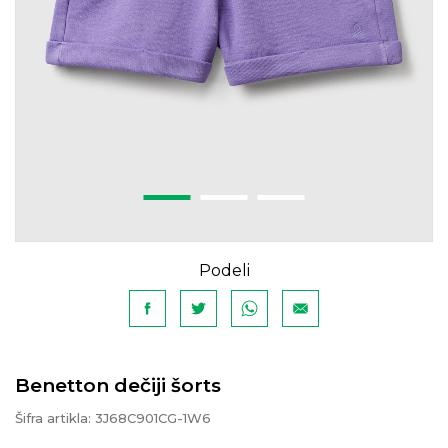
Podeli
Benetton dečiji šorts
Šifra artikla:
3J68C901CG-1W6