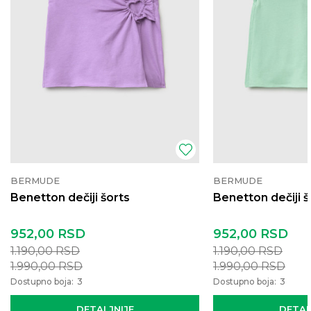
BERMUDE
BERMUDE
Benetton dečiji šorts
Benetton dečiji š
952,00
RSD
952,00
RSD
1.190,00
RSD
1.190,00
RSD
1.990,00
RSD
1.990,00
RSD
Dostupno boja:
3
Dostupno boja:
3
DETALJNIJE
DETAL