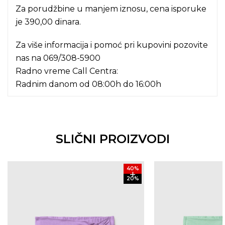
Za porudžbine u manjem iznosu, cena isporuke
je 390,00 dinara.
Za više informacija i pomoć pri kupovini pozovite
nas na
069/308-5900
Radno vreme Call Centra:
Radnim danom od 08:00h do 16:00h
SLIČNI PROIZVODI
40
%
20
%