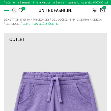
Plaćanje na 6 mesečnih rata karticama Banca Intesa za iznos preko 6.000.00 rsd
0
0
BENETTON SRBIJA
PROIZVODI
DEVOJČICE (6 -14 GODINA)
ODEĆA
BERMUDE
BENETTON DEČIJI ŠORTS