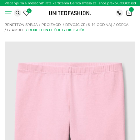
Plaćanje na 6 mesečnih rata karticama Banca Intesa za iznos preko 6.000.00 rsd
0
0
BENETTON SRBIJA
PROIZVODI
DEVOJČICE (6 -14 GODINA)
ODEĆA
BERMUDE
BENETTON DEČIJE BICIKLISTIČKE