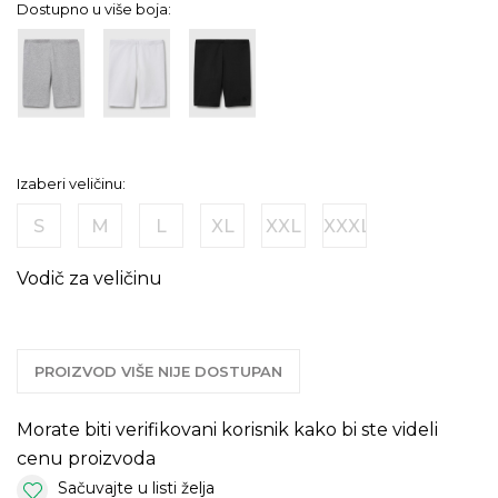
Dostupno u više boja:
Izaberi veličinu:
S
M
L
XL
XXL
XXXL
Vodič za veličinu
PROIZVOD VIŠE NIJE DOSTUPAN
Morate biti verifikovani korisnik kako bi ste videli
cenu proizvoda
Sačuvajte u listi želja