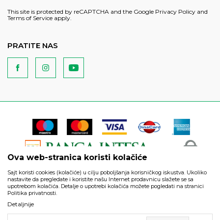
This site is protected by reCAPTCHA and the Google
Privacy Policy
and
Terms of Service
apply.
PRATITE NAS
Ova web-stranica koristi kolačiće
Sajt koristi cookies (kolačiće) u cilju poboljšanja korisničkog iskustva. Ukoliko
nastavite da pregledate i koristite našu Internet prodavnicu slažete se sa
upotrebom kolačića. Detalje o upotrebi kolačića možete pogledati na stranici
Politika privatnosti.
Podaci su informativnog karaktera i podložni su izmenama. Svi
Detaljnije
artikli prikazani na sajtu su deo naše ponude i ne podrazumeva
da su dostupni u svakom trenutku.