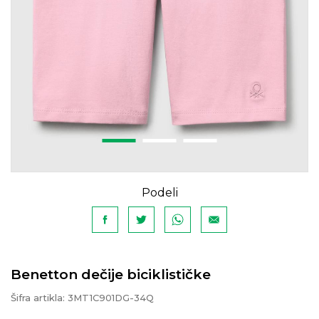
Podeli
Benetton dečije biciklističke
Šifra artikla:
3MT1C901DG-34Q