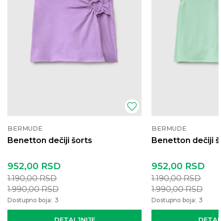
BERMUDE
BERMUDE
Benetton dečiji šorts
Benetton dečiji š
952,00
RSD
952,00
RSD
1.190,00
RSD
1.190,00
RSD
1.990,00
RSD
1.990,00
RSD
Dostupno boja:
3
Dostupno boja:
3
DETALJNIJE
DETAL