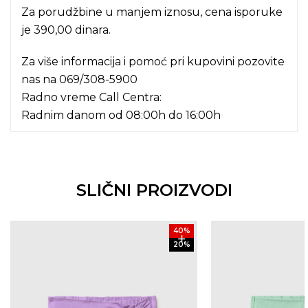
Za porudžbine u manjem iznosu, cena isporuke
je 390,00 dinara.
Za više informacija i pomoć pri kupovini pozovite
nas na
069/308-5900
Radno vreme Call Centra:
Radnim danom od 08:00h do 16:00h
SLIČNI PROIZVODI
40
%
20
%