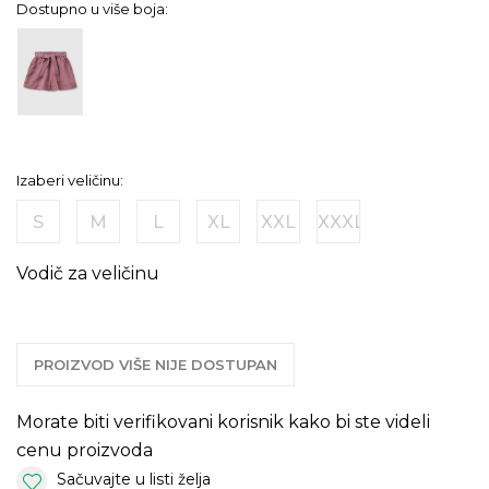
Dostupno u više boja:
Izaberi veličinu:
S
M
L
XL
XXL
XXXL
Vodič za veličinu
PROIZVOD VIŠE NIJE DOSTUPAN
Morate biti verifikovani korisnik kako bi ste videli
cenu proizvoda
Sačuvajte u listi želja