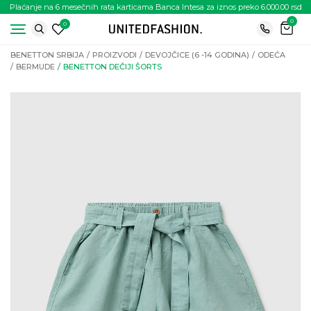
Plaćanje na 6 mesečnih rata karticama Banca Intesa za iznos preko 6.000.00 rsd
0
0
BENETTON SRBIJA
PROIZVODI
DEVOJČICE (6 -14 GODINA)
ODEĆA
BERMUDE
BENETTON DEČIJI ŠORTS