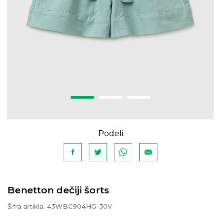
Podeli
Benetton dečiji šorts
Šifra artikla:
43WBC904HG-30V