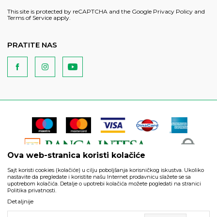
This site is protected by reCAPTCHA and the Google
Privacy Policy
and
Terms of Service
apply.
PRATITE NAS
Ova web-stranica koristi kolačiće
Sajt koristi cookies (kolačiće) u cilju poboljšanja korisničkog iskustva. Ukoliko
nastavite da pregledate i koristite našu Internet prodavnicu slažete se sa
upotrebom kolačića. Detalje o upotrebi kolačića možete pogledati na stranici
Politika privatnosti.
Podaci su informativnog karaktera i podložni su izmenama. Svi
Detaljnije
artikli prikazani na sajtu su deo naše ponude i ne podrazumeva
da su dostupni u svakom trenutku.