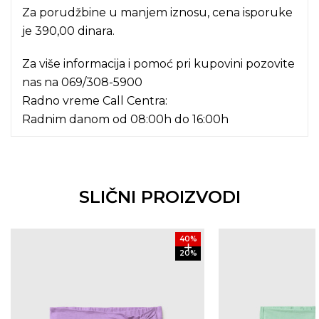
Za porudžbine u manjem iznosu, cena isporuke
je 390,00 dinara.
Za više informacija i pomoć pri kupovini pozovite
nas na
069/308-5900
Radno vreme Call Centra:
Radnim danom od 08:00h do 16:00h
SLIČNI PROIZVODI
40
%
20
%