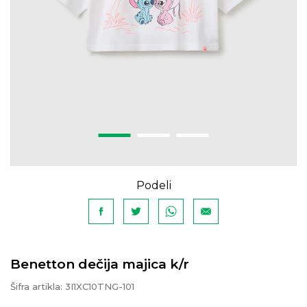
Podeli
Benetton dečija majica k/r
Šifra artikla:
3I1XC10TNG-101