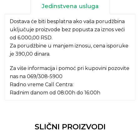
Jedinstvena usluga
Dostava će biti besplatna ako vaša porudžbina
uključuje proizvode bez popusta za iznos veći
od 6.000,00 RSD.
Za porudžbine u manjem iznosu, cena isporuke
je 390,00 dinara.
Za više informacija i pomoć pri kupovini pozovite
nas na
069/308-5900
Radno vreme Call Centra:
Radnim danom od 08:00h do 16:00h
SLIČNI PROIZVODI