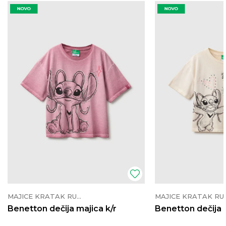
MAJICE KRATAK RUKAV
MAJICE K
Benetton dečija majica k/r
Benetton dečija 