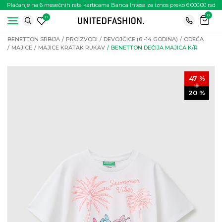
Plaćanje na 6 mesečnih rata karticama Banca Intesa za iznos preko 6.000.00 rsd
0
0
BENETTON SRBIJA
PROIZVODI
DEVOJČICE (6 -14 GODINA)
ODEĆA
MAJICE
MAJICE KRATAK RUKAV
BENETTON DEČIJA MAJICA K/R
47
%
20
%