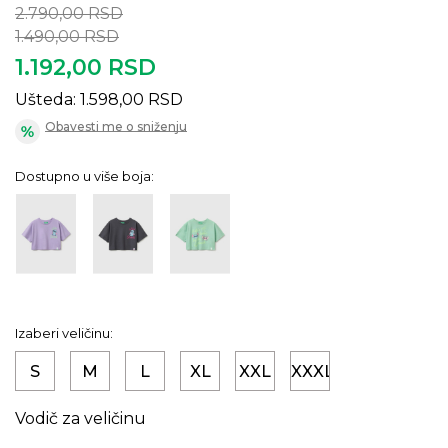
2.790,00
RSD
1.490,00
RSD
1.192,00
RSD
Ušteda:
1.598,00
RSD
Obavesti me o sniženju
Dostupno u više boja:
Izaberi veličinu:
S
M
L
XL
XXL
XXXL
Vodič za veličinu