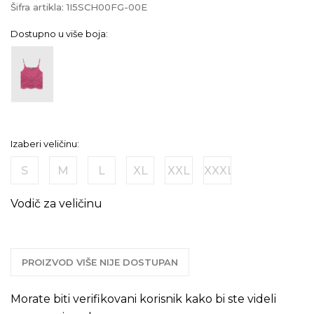
Šifra artikla:
1I5SCH00FG-00E
Dostupno u više boja:
Izaberi veličinu:
S
M
L
XL
XXL
XXXL
Vodič za veličinu
PROIZVOD VIŠE NIJE DOSTUPAN
Morate biti verifikovani korisnik kako bi ste videli