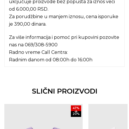
uključuje proizvode bez popusta za iznos veći
od 6.000,00 RSD.
Za porudžbine u manjem iznosu, cena isporuke
je 390,00 dinara.
Za više informacija i pomoć pri kupovini pozovite
nas na
069/308-5900
Radno vreme Call Centra:
Radnim danom od 08:00h do 16:00h
SLIČNI PROIZVODI
47
%
20
%