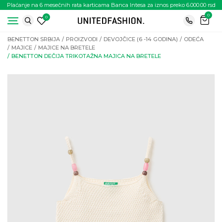
Plaćanje na 6 mesečnih rata karticama Banca Intesa za iznos preko 6.000.00 rsd
0
0
BENETTON SRBIJA
PROIZVODI
DEVOJČICE (6 -14 GODINA)
ODEĆA
MAJICE
MAJICE NA BRETELE
BENETTON DEČIJA TRIKOTAŽNA MAJICA NA BRETELE