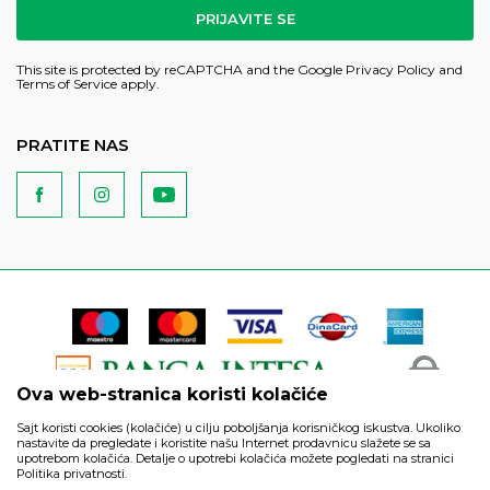
PRIJAVITE SE
This site is protected by reCAPTCHA and the Google
Privacy Policy
and
Terms of Service
apply.
PRATITE NAS
Ova web-stranica koristi kolačiće
Sajt koristi cookies (kolačiće) u cilju poboljšanja korisničkog iskustva. Ukoliko
nastavite da pregledate i koristite našu Internet prodavnicu slažete se sa
upotrebom kolačića. Detalje o upotrebi kolačića možete pogledati na stranici
Politika privatnosti.
Podaci su informativnog karaktera i podložni su izmenama. Svi