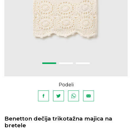
Podeli
Benetton dečija trikotažna majica na
bretele