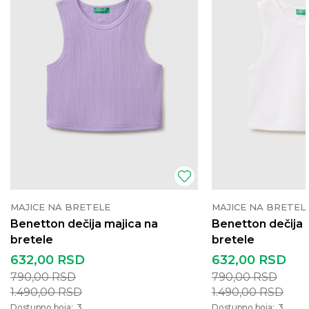
MAJICE NA BRETELE
MAJICE NA BRETEL
Benetton dečija majica na
Benetton dečija 
bretele
bretele
632,00
RSD
632,00
RSD
790,00
RSD
790,00
RSD
1.490,00
RSD
1.490,00
RSD
Dostupno boja:
3
Dostupno boja:
3