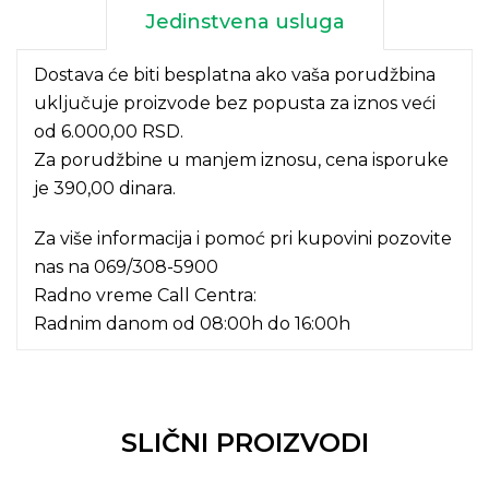
Jedinstvena usluga
Dostava će biti besplatna ako vaša porudžbina
uključuje proizvode bez popusta za iznos veći
od 6.000,00 RSD.
Za porudžbine u manjem iznosu, cena isporuke
je 390,00 dinara.
Za više informacija i pomoć pri kupovini pozovite
nas na
069/308-5900
Radno vreme Call Centra:
Radnim danom od 08:00h do 16:00h
SLIČNI PROIZVODI