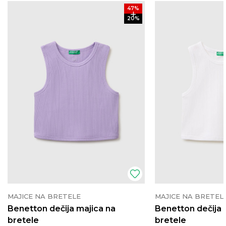
47
%
20
%
MAJICE NA BRETELE
MAJICE NA BRETEL
Benetton dečija majica na
Benetton dečija 
bretele
bretele