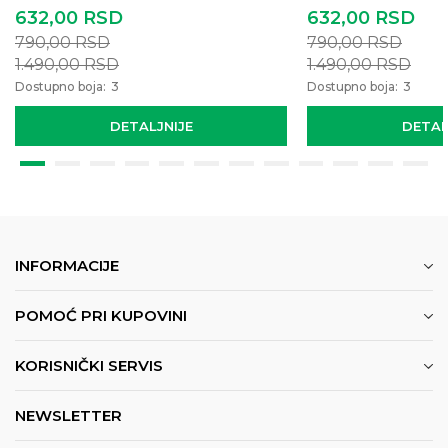
632,00
RSD
632,00
RSD
790,00
RSD
790,00
RSD
1.490,00
RSD
1.490,00
RSD
Dostupno boja:
3
Dostupno boja:
3
DETALJNIJE
DETAL
INFORMACIJE
POMOĆ PRI KUPOVINI
KORISNIČKI SERVIS
NEWSLETTER