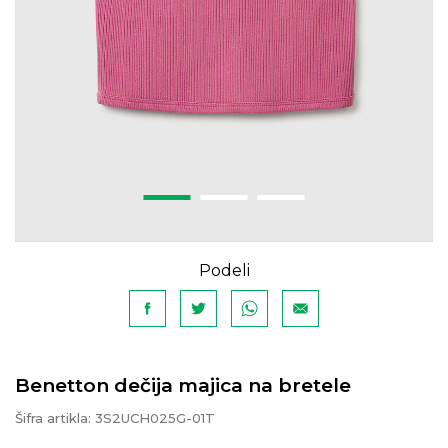
Podeli
Benetton dečija majica na bretele
Šifra artikla:
3S2UCH025G-01T