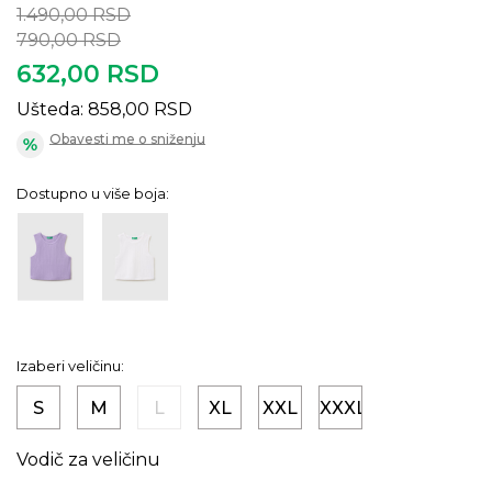
1.490,00
RSD
790,00
RSD
632,00
RSD
Ušteda:
858,00
RSD
Obavesti me o sniženju
Dostupno u više boja:
Izaberi veličinu:
S
M
L
XL
XXL
XXXL
Vodič za veličinu