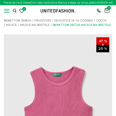
Plaćanje na 6 mesečnih rata karticama Banca Intesa za iznos preko 6.000.00 rsd
0
0
BENETTON SRBIJA
PROIZVODI
DEVOJČICE (6 -14 GODINA)
ODEĆA
MAJICE
MAJICE NA BRETELE
BENETTON DEČIJA MAJICA NA BRETELE
47
%
20
%