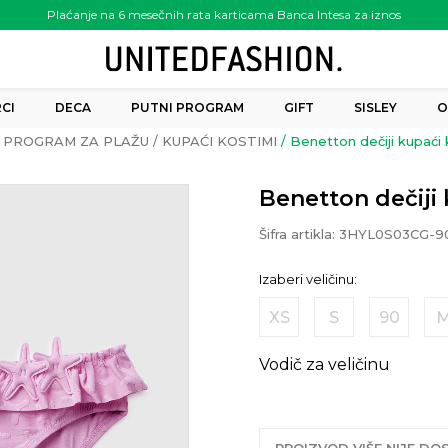
Plaćanje na 6 mesečnih rata karticama Banca Intesa za iznos
preko 6.000.00 rsd
CI
DECA
PUTNI PROGRAM
GIFT
SISLEY
O
PROGRAM ZA PLAŽU
KUPAĆI KOSTIMI
Benetton dečiji kupaći
Benetton dečiji
Šifra artikla:
3HYL0S03CG-9
Izaberi veličinu:
XS
S
90
Vodič za veličinu