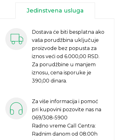
Jedinstvena usluga
Dostava će biti besplatna ako
vaša porudžbina uključuje
proizvode bez popusta za
iznos veći od 6.000,00 RSD.
Za porudžbine u manjem
iznosu, cena isporuke je
390,00 dinara.
Za više informacija i pomoć
pri kupovini pozovite nas na
069/308-5900
Radno vreme Call Centra:
Radnim danom od 08:00h