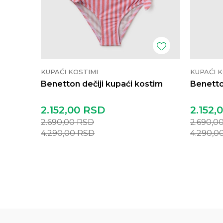
KUPAĆI KOSTIMI
KUPAĆI K
Benetton dečiji kupaći kostim
Benetto
2.152,00
RSD
2.152,
2.690,00
RSD
2.690,0
4.290,00
RSD
4.290,0