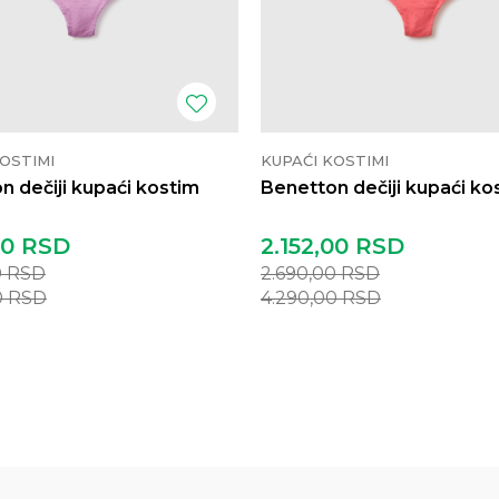
OSTIMI
KUPAĆI KOSTIMI
n dečiji kupaći kostim
Benetton dečiji kupaći ko
00
RSD
2.152,00
RSD
0
RSD
2.690,00
RSD
0
RSD
4.290,00
RSD