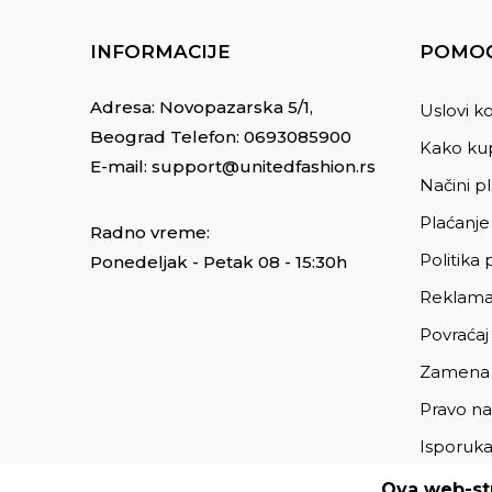
INFORMACIJE
POMOĆ
Adresa: Novopazarska 5/1,
Uslovi ko
Beograd Telefon:
0693085900
Kako kup
E-mail:
support@unitedfashion.rs
Načini p
Plaćanje
Radno vreme:
Politika 
Ponedeljak - Petak 08 - 15:30h
Reklama
Povraćaj
Zamena
Pravo na
Isporuk
Ova web-str