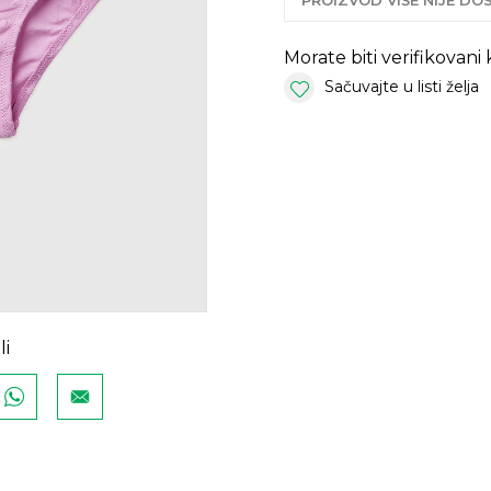
PROIZVOD VIŠE NIJE D
Morate biti verifikovani
Sačuvajte u listi želja
li