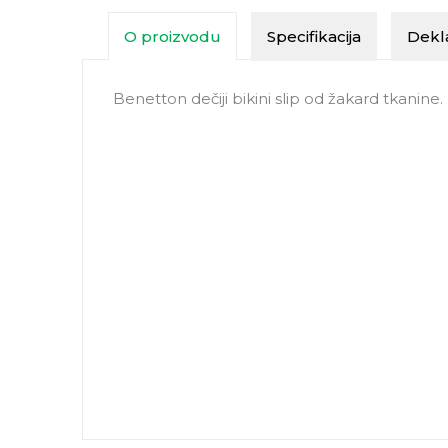
O proizvodu
Specifikacija
Dekla
Benetton dečiji bikini slip od žakard tkanine.