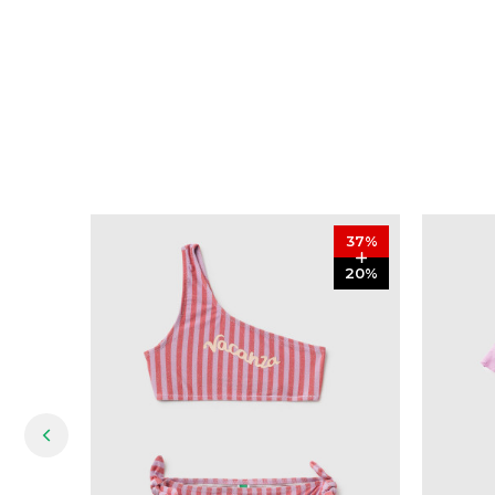
37
%
20
%