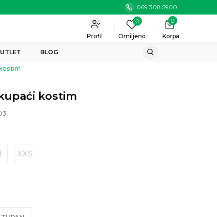
069 308 5900
0
0
Profil
Omiljeno
Korpa
UTLET
BLOG
 kostim
 kupaći kostim
03
M
XXS