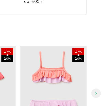
do 16:00h
37
%
37
%
20
%
20
%