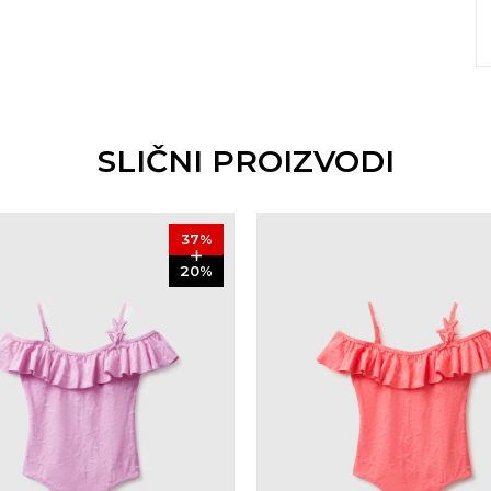
SLIČNI PROIZVODI
37
%
20
%