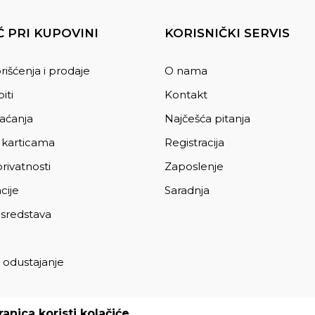
 PRI KUPOVINI
KORISNIČKI SERVIS
rišćenja i prodaje
O nama
iti
Kontakt
laćanja
Najčešća pitanja
 karticama
Registracija
privatnosti
Zaposlenje
cije
Saradnja
 sredstava
 odustajanje
a
anica koristi kolačiće