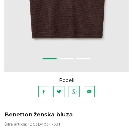
Podeli
Benetton ženska bluza
Šifra artikla:
1DC3D403T-33T