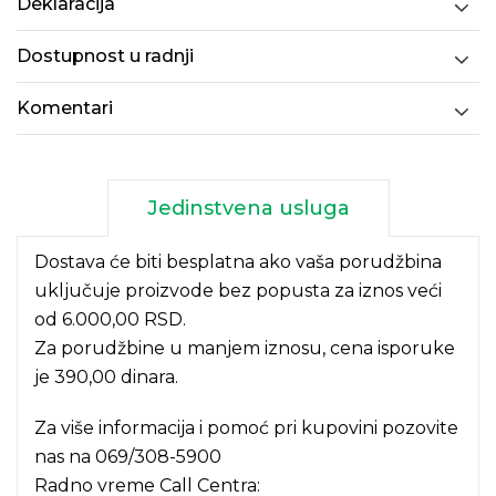
Deklaracija
Dostupnost u radnji
Komentari
Jedinstvena usluga
Dostava će biti besplatna ako vaša porudžbina
uključuje proizvode bez popusta za iznos veći
od 6.000,00 RSD.
Za porudžbine u manjem iznosu, cena isporuke
je 390,00 dinara.
Za više informacija i pomoć pri kupovini pozovite
nas na
069/308-5900
Radno vreme Call Centra: