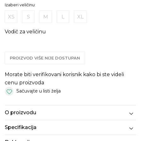
Izaberi veličinu:
XS
S
M
L
XL
Vodič za veličinu
PROIZVOD VIŠE NIJE DOSTUPAN
Morate biti verifikovani korisnik kako bi ste videli
cenu proizvoda
Sačuvajte u listi želja
O proizvodu
Specifikacija