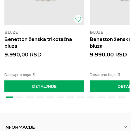
BLUZE
BLUZE
Benetton ženska trikotažna
Benetton ženska
bluza
bluza
9.990,00
RSD
9.990,00
RSD
Dostupno boja:
3
Dostupno boja:
3
DETALJNIJE
DETAL
INFORMACIJE