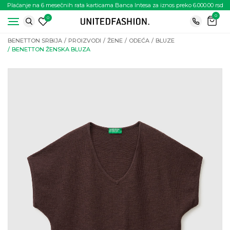
Plaćanje na 6 mesečnih rata karticama Banca Intesa za iznos preko 6.000.00 rsd
0
0
BENETTON SRBIJA
PROIZVODI
ŽENE
ODEĆA
BLUZE
BENETTON ŽENSKA BLUZA