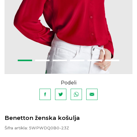
Podeli
Benetton ženska košulja
Šifra artikla:
5WPWDQ0B0-23Z