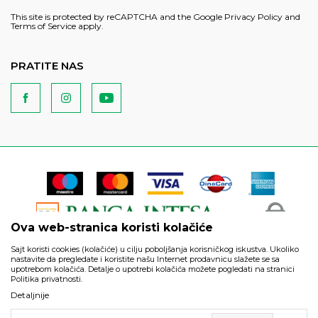
This site is protected by reCAPTCHA and the Google
Privacy Policy
and
Terms of Service
apply.
PRATITE NAS
Ova web-stranica koristi kolačiće
Sajt koristi cookies (kolačiće) u cilju poboljšanja korisničkog iskustva. Ukoliko
nastavite da pregledate i koristite našu Internet prodavnicu slažete se sa
upotrebom kolačića. Detalje o upotrebi kolačića možete pogledati na stranici
Politika privatnosti.
Podaci su informativnog karaktera i podložni su izmenama. Svi
Detaljnije
artikli prikazani na sajtu su deo naše ponude i ne podrazumeva
da su dostupni u svakom trenutku.