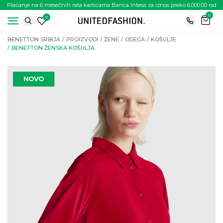
Plaćanje na 6 mesečnih rata karticama Banca Intesa za iznos preko 6.000.00 rsd
0
0
BENETTON SRBIJA
PROIZVODI
ŽENE
ODEĆA
KOŠULJE
BENETTON ŽENSKA KOŠULJA