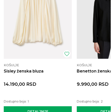
KOŠULJE
KOŠULJE
Sisley ženska bluza
Benetton ženska
14.190,00
RSD
9.990,00
RSD
Dostupno boja:
1
Dostupno boja:
2
DETALJNIJE
DETAL