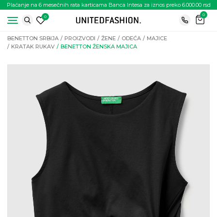
Plaćanje na 6 mesečnih rata karticama Banca Intesa za iznos preko 6.000.00 rsd
0
0
BENETTON SRBIJA
PROIZVODI
ŽENE
ODEĆA
MAJICE
KRATAK RUKAV
BENETTON ŽENSKA MAJICA