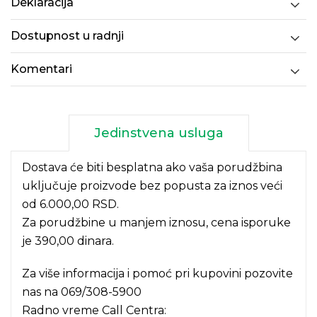
Deklaracija
Dostupnost u radnji
Komentari
Jedinstvena usluga
Dostava će biti besplatna ako vaša porudžbina
uključuje proizvode bez popusta za iznos veći
od 6.000,00 RSD.
Za porudžbine u manjem iznosu, cena isporuke
je 390,00 dinara.
Za više informacija i pomoć pri kupovini pozovite
nas na
069/308-5900
Radno vreme Call Centra: