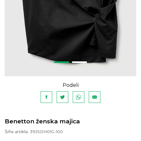
Podeli
Benetton ženska majica
Šifra artikla:
39JSDH01G-100