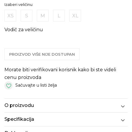
Izaberi veličinu:
XS
S
M
L
XL
Vodič za veličinu
PROIZVOD VIŠE NIJE DOSTUPAN
Morate biti verifikovani korisnik kako bi ste videli
cenu proizvoda
Sačuvajte u listi želja
O proizvodu
Specifikacija