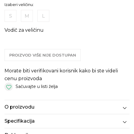
Izaberi veličinu:
S
M
L
Vodič za veličinu
PROIZVOD VIŠE NIJE DOSTUPAN
Morate biti verifikovani korisnik kako bi ste videli
cenu proizvoda
Sačuvajte u listi želja
O proizvodu
Specifikacija