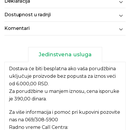
Deklaracija
Dostupnost u radnji
Komentari
Jedinstvena usluga
Dostava će biti besplatna ako vaša porudžbina
uključuje proizvode bez popusta za iznos veći
od 6.000,00 RSD.
Za porudžbine u manjem iznosu, cena isporuke
je 390,00 dinara.
Za više informacija i pomoć pri kupovini pozovite
nas na
069/308-5900
Radno vreme Call Centra: