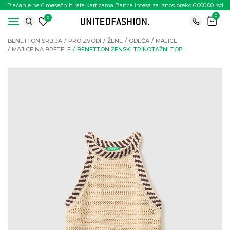
Plaćanje na 6 mesečnih rata karticama Banca Intesa za iznos preko 6.000.00 rsd
0
0
BENETTON SRBIJA
PROIZVODI
ŽENE
ODEĆA
MAJICE
MAJICE NA BRETELE
BENETTON ŽENSKI TRIKOTAŽNI TOP