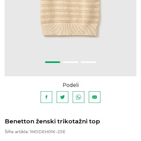
Podeli
Benetton ženski trikotažni top
Šifra artikla:
1MDDEH01K-25E