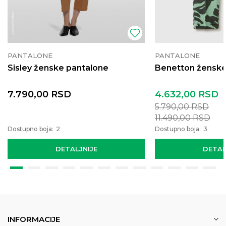
PANTALONE
PANTALONE
Sisley ženske pantalone
Benetton ženske
7.790,00
RSD
4.632,00
RSD
5.790,00
RSD
11.490,00
RSD
Dostupno boja:
2
Dostupno boja:
3
DETALJNIJE
DETAL
INFORMACIJE