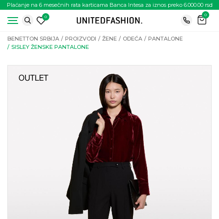
Plaćanje na 6 mesečnih rata karticama Banca Intesa za iznos preko 6.000.00 rsd
0
0
BENETTON SRBIJA
PROIZVODI
ŽENE
ODEĆA
PANTALONE
SISLEY ŽENSKE PANTALONE