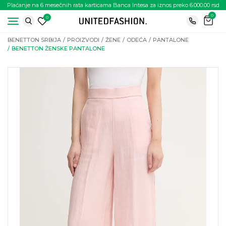
Plaćanje na 6 mesečnih rata karticama Banca Intesa za iznos preko 6.000.00 rsd
0
0
BENETTON SRBIJA
PROIZVODI
ŽENE
ODEĆA
PANTALONE
BENETTON ŽENSKE PANTALONE