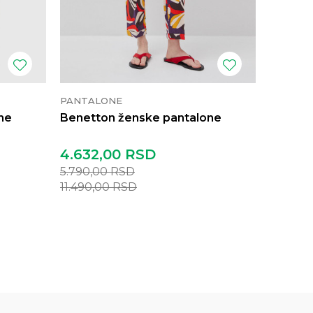
PANTALONE
PANTAL
ne
Benetton ženske pantalone
Benett
4.632,00
RSD
4.152,
5.790,00
RSD
5.190,0
11.490,00
RSD
9.990,