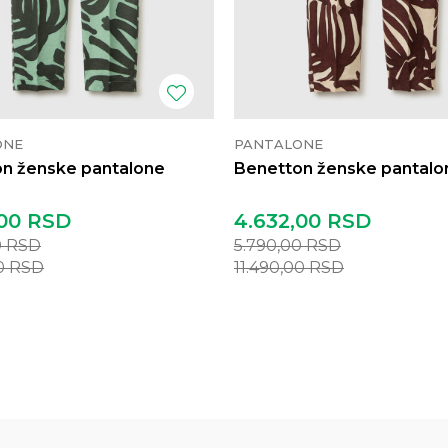
ONE
PANTALONE
n ženske pantalone
Benetton ženske pantalo
00
RSD
4.632,00
RSD
0
RSD
5.790,00
RSD
00
RSD
11.490,00
RSD