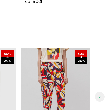
do 16:00h
50
%
50
%
20
%
20
%