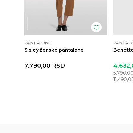
PANTALONE
PANTAL
Sisley ženske pantalone
Benetto
7.790,00
RSD
4.632,
5.790,0
11.490,