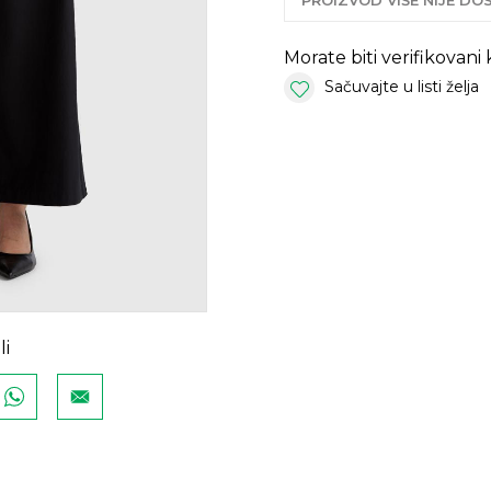
PROIZVOD VIŠE NIJE D
Morate biti verifikovani
Sačuvajte u listi želja
li