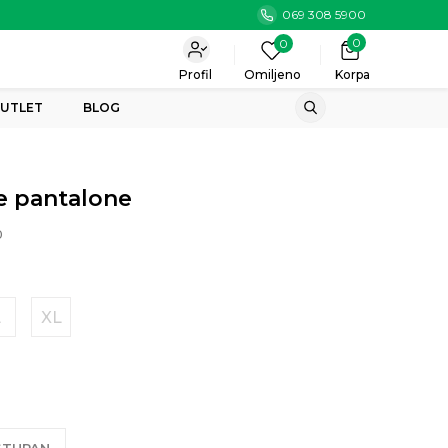
069 308 5900
0
0
Profil
Omiljeno
Korpa
UTLET
BLOG
e pantalone
0
L
XL