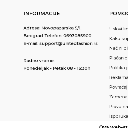
INFORMACIJE
POMOĆ
Adresa: Novopazarska 5/1,
Uslovi ko
Beograd Telefon:
0693085900
Kako kup
E-mail:
support@unitedfashion.rs
Načini p
Plaćanje
Radno vreme:
Politika 
Ponedeljak - Petak 08 - 15:30h
Reklama
Povraćaj
Zamena
Pravo na
Isporuk
Ova web-str