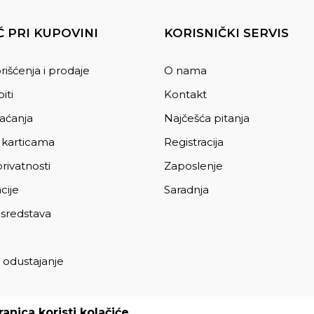
 PRI KUPOVINI
KORISNIČKI SERVIS
rišćenja i prodaje
O nama
iti
Kontakt
laćanja
Najčešća pitanja
 karticama
Registracija
privatnosti
Zaposlenje
cije
Saradnja
 sredstava
 odustajanje
a
anica koristi kolačiće