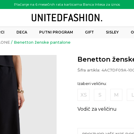
Plaćanje na 6 mesečnih rata karticama Banca Intesa za iznos
preko 6.000.00 rsd
CI
DECA
PUTNI PROGRAM
GIFT
SISLEY
O
LONE
Benetton ženske pantalone
Benetton žensk
Šifra artikla:
4AC7DF09A-10
Izaberi veličinu:
XS
S
M
Vodič za veličinu