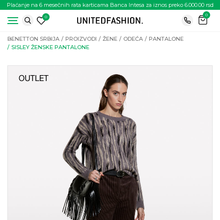
Plaćanje na 6 mesečnih rata karticama Banca Intesa za iznos preko 6.000.00 rsd
0
0
BENETTON SRBIJA
PROIZVODI
ŽENE
ODEĆA
PANTALONE
SISLEY ŽENSKE PANTALONE