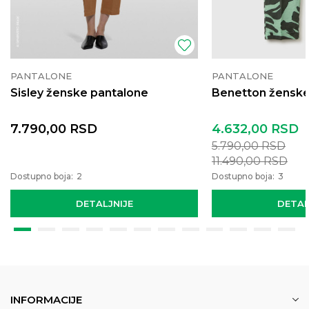
PANTALONE
PANTALONE
Sisley ženske pantalone
Benetton ženske
7.790,00
RSD
4.632,00
RSD
5.790,00
RSD
11.490,00
RSD
Dostupno boja:
2
Dostupno boja:
3
DETALJNIJE
DETAL
INFORMACIJE