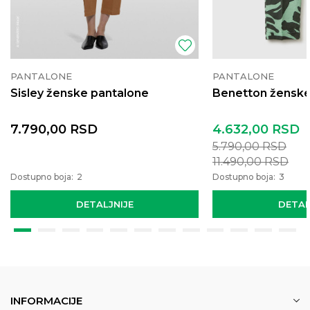
PANTALONE
PANTALONE
Sisley ženske pantalone
Benetton ženske
7.790,00
RSD
4.632,00
RSD
5.790,00
RSD
11.490,00
RSD
Dostupno boja:
2
Dostupno boja:
3
DETALJNIJE
DETAL
INFORMACIJE