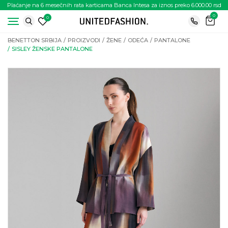
Plaćanje na 6 mesečnih rata karticama Banca Intesa za iznos preko 6.000.00 rsd
0
0
BENETTON SRBIJA
PROIZVODI
ŽENE
ODEĆA
PANTALONE
SISLEY ŽENSKE PANTALONE