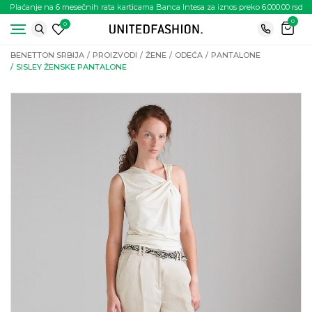
Plaćanje na 6 mesečnih rata karticama Banca Intesa za iznos preko 6.000.00 rsd
0
0
BENETTON SRBIJA
PROIZVODI
ŽENE
ODEĆA
PANTALONE
SISLEY ŽENSKE PANTALONE