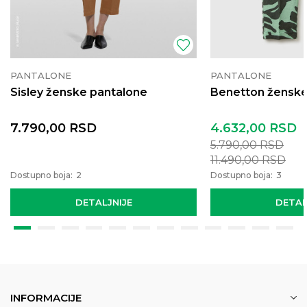
PANTALONE
PANTALONE
Sisley ženske pantalone
Benetton ženske
7.790,00
RSD
4.632,00
RSD
5.790,00
RSD
11.490,00
RSD
Dostupno boja:
2
Dostupno boja:
3
DETALJNIJE
DETAL
INFORMACIJE