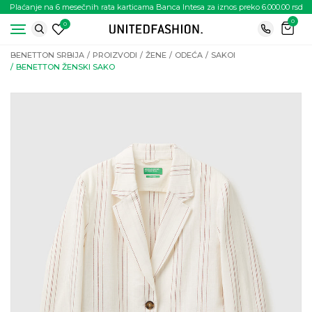
Plaćanje na 6 mesečnih rata karticama Banca Intesa za iznos preko 6.000.00 rsd
0
0
BENETTON SRBIJA
PROIZVODI
ŽENE
ODEĆA
SAKOI
BENETTON ŽENSKI SAKO