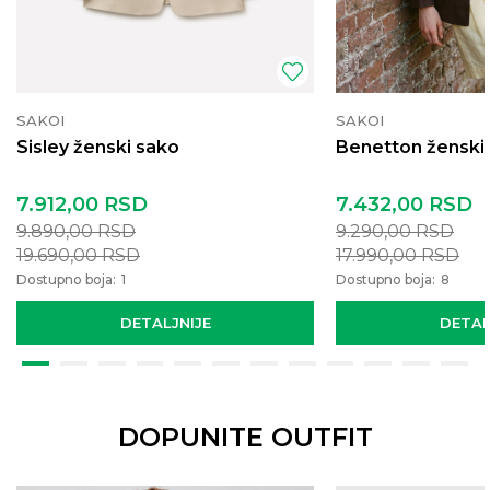
SAKOI
SAKOI
Sisley ženski sako
Benetton ženski
7.912,00
RSD
7.432,00
RSD
9.890,00
RSD
9.290,00
RSD
19.690,00
RSD
17.990,00
RSD
Dostupno boja:
1
Dostupno boja:
8
DETALJNIJE
DETAL
DOPUNITE OUTFIT