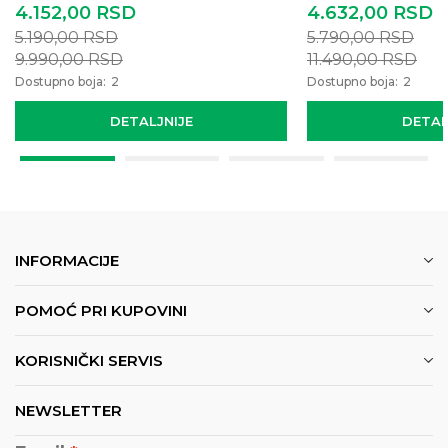
4.152,00
RSD
4.632,00
RSD
5.190,00
RSD
5.790,00
RSD
9.990,00
RSD
11.490,00
RSD
Dostupno boja:
2
Dostupno boja:
2
DETALJNIJE
DETAL
INFORMACIJE
POMOĆ PRI KUPOVINI
KORISNIČKI SERVIS
NEWSLETTER