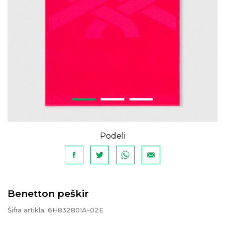
Podeli
Benetton peškir
Šifra artikla:
6H832801A-02E