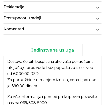
Deklaracija
Dostupnost u radnji
Komentari
Jedinstvena usluga
Dostava će biti besplatna ako vaša porudžbina
uključuje proizvode bez popusta za iznos veći
od 6.000,00 RSD.
Za porudžbine u manjem iznosu, cena isporuke
je 390,00 dinara.
Za više informacija i pomoć pri kupovini pozovite
nas na
069/308-5900