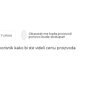
Obavesti me kada proizvod
OSTUPAN
ponovo bude dostupan
 korisnik kako bi ste videli cenu proizvoda