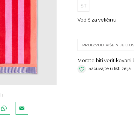
ST
Vodič za veličinu
PROIZVOD VIŠE NIJE D
Morate biti verifikovani
Sačuvajte u listi želja
li