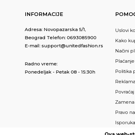
INFORMACIJE
POMOĆ
Adresa: Novopazarska 5/1,
Uslovi ko
Beograd Telefon:
0693085900
Kako kup
E-mail:
support@unitedfashion.rs
Načini p
Plaćanje
Radno vreme:
Politika 
Ponedeljak - Petak 08 - 15:30h
Reklama
Povraćaj
Zamena
Pravo na
Isporuk
Ova web-str