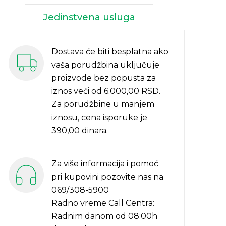
Jedinstvena usluga
Dostava će biti besplatna ako
vaša porudžbina uključuje
proizvode bez popusta za
iznos veći od 6.000,00 RSD.
Za porudžbine u manjem
iznosu, cena isporuke je
390,00 dinara.
Za više informacija i pomoć
pri kupovini pozovite nas na
069/308-5900
Radno vreme Call Centra:
Radnim danom od 08:00h