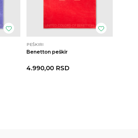
PEŠKIRI
PEŠKIRI
Benetton peškir
Benett
4.990,00
RSD
4.990