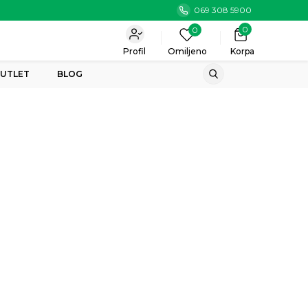
069 308 5900
0
0
Profil
Omiljeno
Korpa
UTLET
BLOG