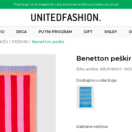
Plaćanje na 6 mesečnih rata karticama Banca Intesa za iznos
preko 6.000.00 rsd
CI
DECA
PUTNI PROGRAM
GIFT
SISLEY
O
AŽU
PEŠKIRI
Benetton peškir
Benetton peškir
Šifra artikla:
68U1V800T-905
Dostupno u više boja:
Izabrana veličina: