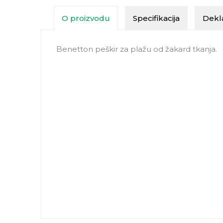
O proizvodu
Specifikacija
Dekla
Benetton peškir za plažu od žakard tkanja.