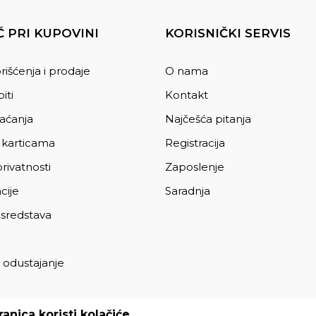
 PRI KUPOVINI
KORISNIČKI SERVIS
rišćenja i prodaje
O nama
iti
Kontakt
laćanja
Najčešća pitanja
 karticama
Registracija
privatnosti
Zaposlenje
cije
Saradnja
 sredstava
 odustajanje
a
anica koristi kolačiće