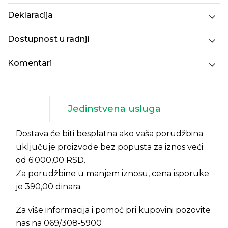
Deklaracija
Dostupnost u radnji
Komentari
Jedinstvena usluga
Dostava će biti besplatna ako vaša porudžbina
uključuje proizvode bez popusta za iznos veći
od 6.000,00 RSD.
Za porudžbine u manjem iznosu, cena isporuke
je 390,00 dinara.
Za više informacija i pomoć pri kupovini pozovite
nas na
069/308-5900