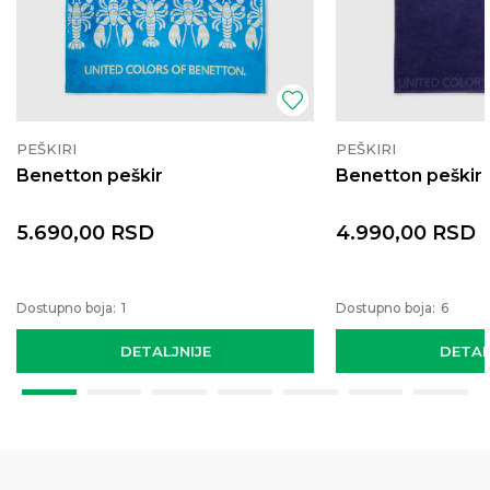
PEŠKIRI
PEŠKIRI
Benetton peškir
Benetton peškir
5.690,00
RSD
4.990,00
RSD
Dostupno boja:
1
Dostupno boja:
6
DETALJNIJE
DETAL