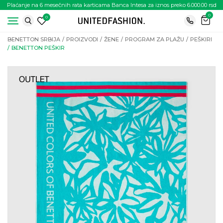
Plaćanje na 6 mesečnih rata karticama Banca Intesa za iznos preko 6.000.00 rsd
0
0
BENETTON SRBIJA
PROIZVODI
ŽENE
PROGRAM ZA PLAŽU
PEŠKIRI
BENETTON PEŠKIR