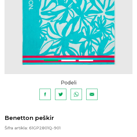
Podeli
Benetton peškir
Šifra artikla:
61GP2801Q-901