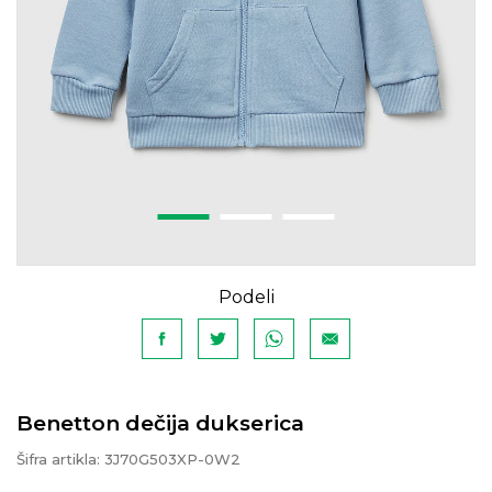
Podeli
Benetton dečija dukserica
Šifra artikla:
3J70G503XP-0W2