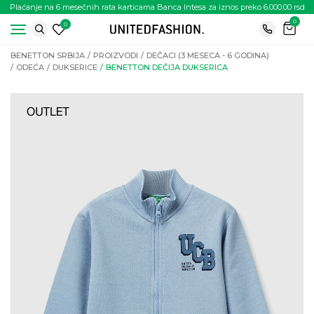
Plaćanje na 6 mesečnih rata karticama Banca Intesa za iznos preko 6.000.00 rsd
0
0
BENETTON SRBIJA
PROIZVODI
DEČACI (3 MESECA - 6 GODINA)
ODEĆA
DUKSERICE
BENETTON DEČIJA DUKSERICA