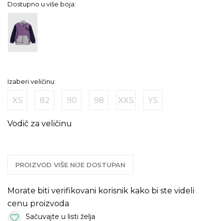
Dostupno u više boja:
Izaberi veličinu:
XS
82
90
98
XXS
YS
Vodič za veličinu
PROIZVOD VIŠE NIJE DOSTUPAN
Morate biti verifikovani korisnik kako bi ste videli
cenu proizvoda
Sačuvajte u listi želja