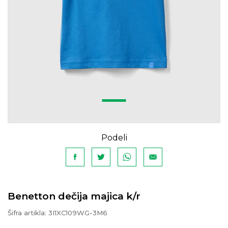
Podeli
Benetton dečija majica k/r
Šifra artikla:
3I1XC109WG-3M6