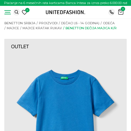
Plaćanje na 6 mesečnih rata karticama Banca Intesa za iznos preko 6.000.00 rsd
0
0
BENETTON SRBIJA
PROIZVODI
DEČACI (6 - 14 GODINA)
ODEĆA
MAJICE
MAJICE KRATAK RUKAV
BENETTON DEČIJA MAJICA K/R