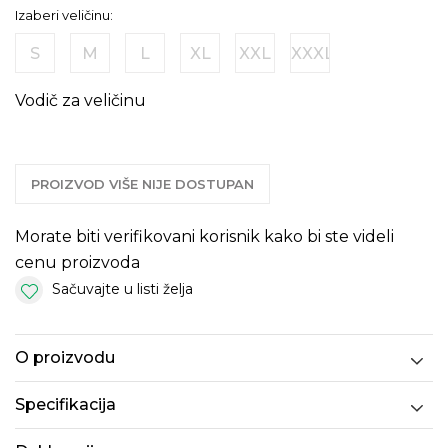
Izaberi veličinu:
S
M
L
XL
XXL
XXXL
Vodič za veličinu
PROIZVOD VIŠE NIJE DOSTUPAN
Morate biti verifikovani korisnik kako bi ste videli
cenu proizvoda
Sačuvajte u listi želja
O proizvodu
Specifikacija