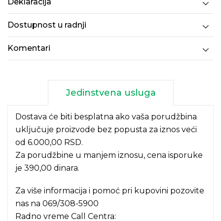
Deklaracija
Dostupnost u radnji
Komentari
Jedinstvena usluga
Dostava će biti besplatna ako vaša porudžbina
uključuje proizvode bez popusta za iznos veći
od 6.000,00 RSD.
Za porudžbine u manjem iznosu, cena isporuke
je 390,00 dinara.
Za više informacija i pomoć pri kupovini pozovite
nas na
069/308-5900
Radno vreme Call Centra: