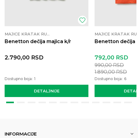
MAJICE KRATAK RUKAV
MAJICE K
Benetton dečija majica k/r
Benetton dečija 
2.790,00
RSD
792,00
RSD
990,00
RSD
1.890,00
RSD
Dostupno boja:
1
Dostupno boja:
6
DETALJNIJE
DETAL
INFORMACIJE