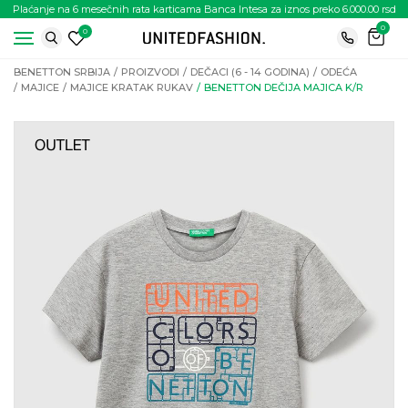
Plaćanje na 6 mesečnih rata karticama Banca Intesa za iznos preko 6.000.00 rsd
0
0
BENETTON SRBIJA
PROIZVODI
DEČACI (6 - 14 GODINA)
ODEĆA
MAJICE
MAJICE KRATAK RUKAV
BENETTON DEČIJA MAJICA K/R