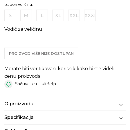
Izaberi veličinu:
S
M
L
XL
XXL
XXXL
Vodič za veličinu
PROIZVOD VIŠE NIJE DOSTUPAN
Morate biti verifikovani korisnik kako bi ste videli
cenu proizvoda
Sačuvajte u listi želja
O proizvodu
Specifikacija