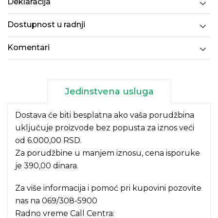
Deklaracija
Dostupnost u radnji
Komentari
Jedinstvena usluga
Dostava će biti besplatna ako vaša porudžbina
uključuje proizvode bez popusta za iznos veći
od 6.000,00 RSD.
Za porudžbine u manjem iznosu, cena isporuke
je 390,00 dinara.
Za više informacija i pomoć pri kupovini pozovite
nas na
069/308-5900
Radno vreme Call Centra: