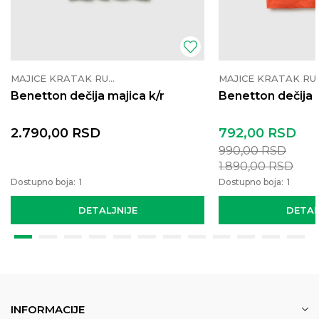
MAJICE KRATAK RUKAV
MAJICE K
Benetton dečija majica k/r
Benetton dečija 
2.790,00
RSD
792,00
RSD
990,00
RSD
1.890,00
RSD
Dostupno boja:
1
Dostupno boja:
1
DETALJNIJE
DETAL
INFORMACIJE