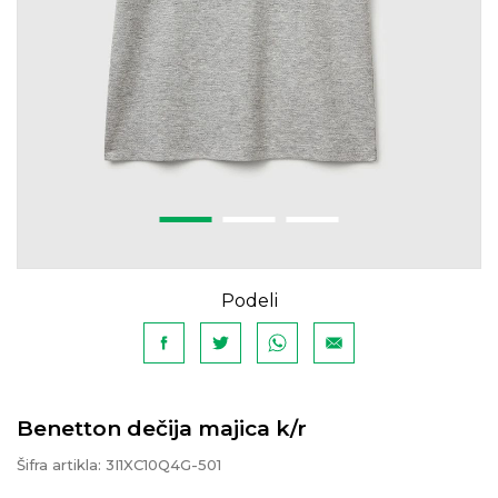
Podeli
Benetton dečija majica k/r
Šifra artikla:
3I1XC10Q4G-501