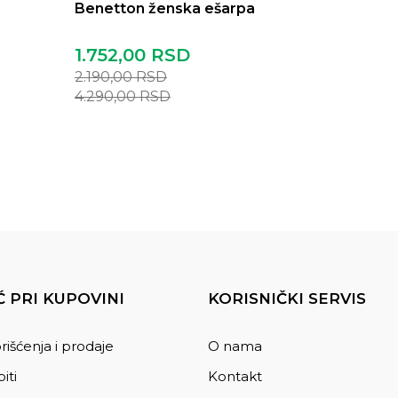
Benetton ženska ešarpa
1.752,00
RSD
2.190,00
RSD
4.290,00
RSD
 PRI KUPOVINI
KORISNIČKI SERVIS
rišćenja i prodaje
O nama
iti
Kontakt