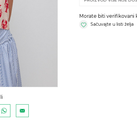
PROIZVOD VIŠE NIJE D
Morate biti verifikovani
Sačuvajte u listi želja
li