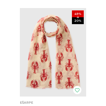
49
%
20
%
EŠARPE