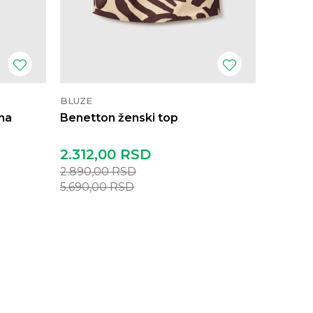
BLUZE
BLUZE
na
Benetton ženski top
Benett
2.312,00
RSD
2.312,
2.890,00
RSD
2.890,
5.690,00
RSD
5.690,