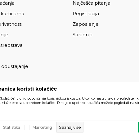
laćanja
Najčešća pitanja
 karticama
Registracija
privatnosti
Zaposlenje
cije
Saradnja
 sredstava
 odustajanje
a
anica koristi kolačiće
 (kolačiće) u cilju poboljšanja korisničkog iskustva. Ukoliko nastavite da pregledate i k
 slažete se sa upotrebom kolačića. Detalje o upotrebi kolačića možete pogledati na str
Svi artikli prikazani na sajtu su
akom trenutku.
Saznaj više
Statistika
Marketing
a prava zadržana.