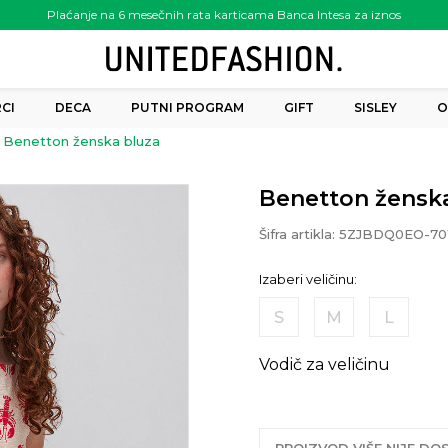
Plaćanje na 6 mesečnih rata karticama Banca Intesa za iznos
preko 6.000.00 rsd
CI
DECA
PUTNI PROGRAM
GIFT
SISLEY
O
Benetton ženska bluza
Benetton žensk
Šifra artikla:
5ZJBDQ0EO-70
Izaberi veličinu:
S
M
L
Vodič za veličinu