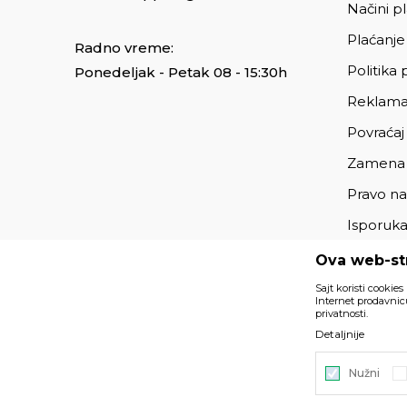
Načini p
Plaćanje
Radno vreme:
Politika 
Ponedeljak - Petak 08 - 15:30h
Reklama
Povraćaj
Zamena
Pravo na
Isporuk
Ova web-str
Sajt koristi cookies
Internet prodavnicu
privatnosti.
Podaci su informativnog karaktera i podložni su izmenama. 
Detaljnije
deo naše ponude i ne podrazumeva da su dostupni u sv
Nužni
©2026
https://www.unitedfashion.rs/
, Izrada
NB SOFT
. Sv