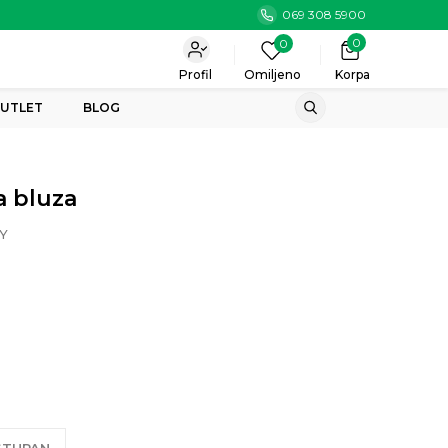
069 308 5900
0
0
Profil
Omiljeno
Korpa
UTLET
BLOG
a bluza
Y