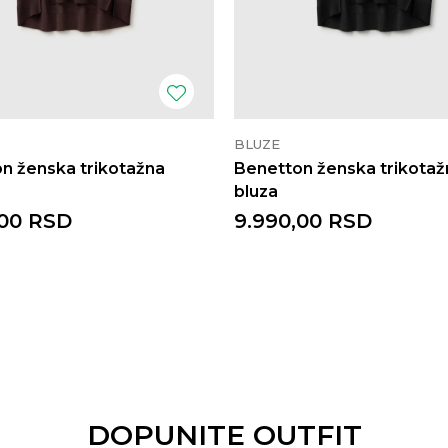
BLUZE
n ženska trikotažna
Benetton ženska trikotaž
bluza
00
RSD
9.990,00
RSD
DOPUNITE OUTFIT