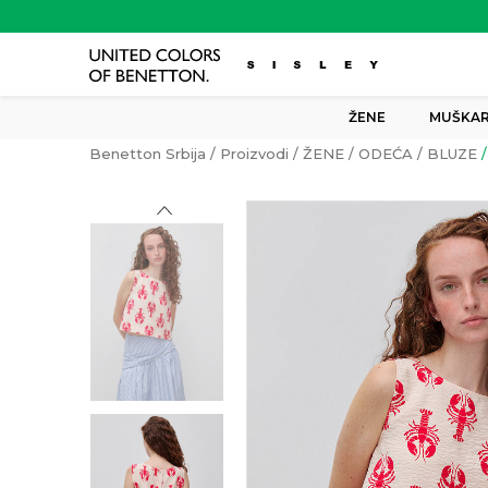
ŽENE
MUŠKAR
Benetton Srbija
Proizvodi
ŽENE
ODEĆA
BLUZE