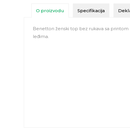
O proizvodu
Specifikacija
Dekla
Benetton ženski top bez rukava sa printom 
leđima.