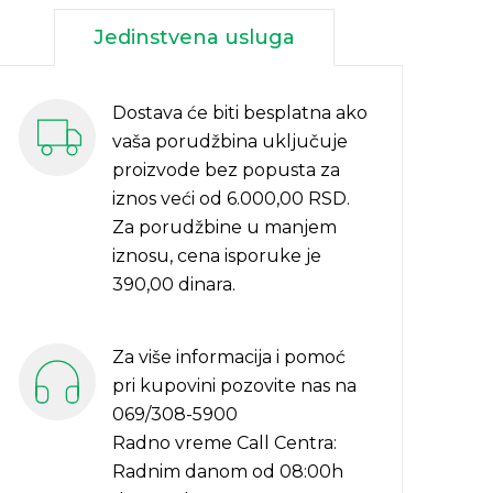
Jedinstvena usluga
Dostava će biti besplatna ako
vaša porudžbina uključuje
proizvode bez popusta za
iznos veći od 6.000,00 RSD.
Za porudžbine u manjem
iznosu, cena isporuke je
390,00 dinara.
Za više informacija i pomoć
pri kupovini pozovite nas na
069/308-5900
Radno vreme Call Centra:
Radnim danom od 08:00h