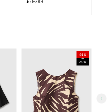
do 16:00h
49
%
20
%