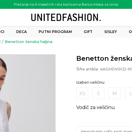
Plaćanje na 6 mesečnih rata karticama Banca Intesa za iznos
preko 6.000.00 rsd
CI
DECA
PUTNI PROGRAM
GIFT
SISLEY
O
E
Benetton ženska haljina
Benetton ženska
Šifra artikla:
4AGHDV0CD-10
Izaberi veličinu:
XS
S
M
Vodič za veličinu