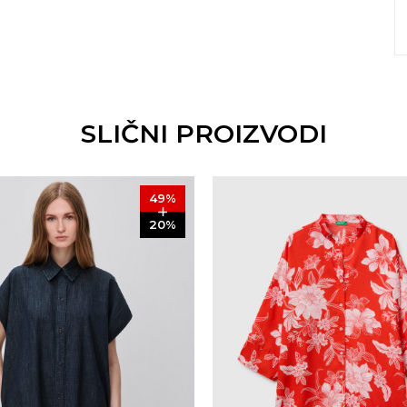
SLIČNI PROIZVODI
49
%
20
%