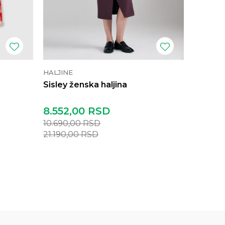
HALJINE
HALJINE
Sisley ženska haljina
Benetto
8.552,00
RSD
4.632
10.690,00
RSD
5.790,
21.190,00
RSD
11.490,