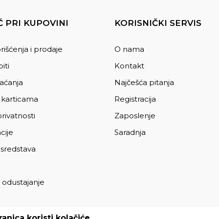
 PRI KUPOVINI
KORISNIČKI SERVIS
rišćenja i prodaje
O nama
iti
Kontakt
laćanja
Najčešća pitanja
 karticama
Registracija
privatnosti
Zaposlenje
cije
Saradnja
 sredstava
 odustajanje
a
anica koristi kolačiće