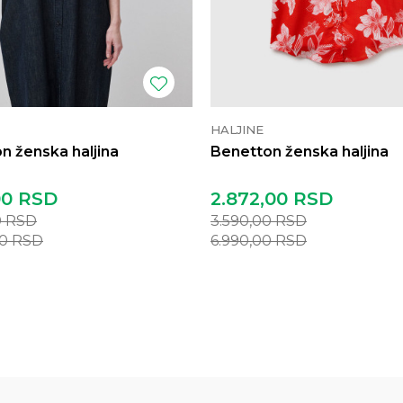
HALJINE
n ženska haljina
Benetton ženska haljina
00
RSD
2.872,00
RSD
0
RSD
3.590,00
RSD
00
RSD
6.990,00
RSD