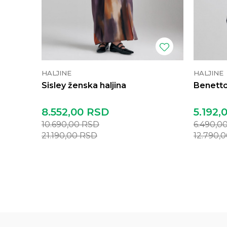
HALJINE
HALJINE
Sisley ženska haljina
Benetto
8.552,00
RSD
5.192,
10.690,00
RSD
6.490,0
21.190,00
RSD
12.790,