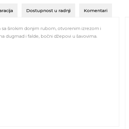
racija
Dostupnost u radnji
Komentari
a sa širokim donjim rubom, otvorenim izrezom i
a dugmad i falde, bočni džepovi u šavovima.