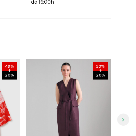
do 16:00h
49
%
50
%
20
%
20
%