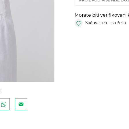
PROIZVOD VIŠE NIJE D
Morate biti verifikovani
Sačuvajte u listi želja
li