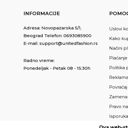
INFORMACIJE
POMOĆ
Adresa: Novopazarska 5/1,
Uslovi ko
Beograd Telefon:
0693085900
Kako kup
E-mail:
support@unitedfashion.rs
Načini p
Plaćanje
Radno vreme:
Politika 
Ponedeljak - Petak 08 - 15:30h
Reklama
Povraćaj
Zamena
Pravo na
Isporuk
Ova web-str