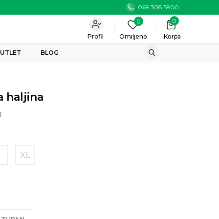
069 308 5900
0
0
Profil
Omiljeno
Korpa
UTLET
BLOG
 haljina
1
L
XL