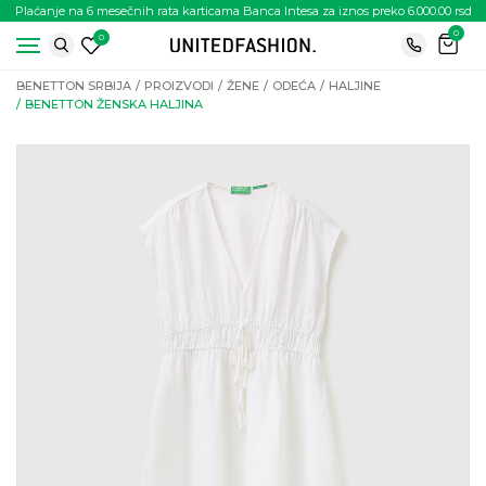
Plaćanje na 6 mesečnih rata karticama Banca Intesa za iznos preko 6.000.00 rsd
0
0
BENETTON SRBIJA
PROIZVODI
ŽENE
ODEĆA
HALJINE
BENETTON ŽENSKA HALJINA