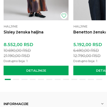
HALJINE
HALJINE
Sisley ženska haljina
Benetton ženska 
8.552,00
RSD
5.192,00
RSD
10.690,00
RSD
6.490,00
RSD
21.190,00
RSD
12.790,00
RSD
Dostupno boja:
1
Dostupno boja:
1
DETALJNIJE
DETAL
INFORMACIJE