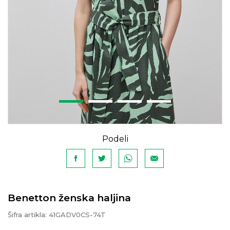
Podeli
Benetton ženska haljina
Šifra artikla:
41GADV0CS-74T