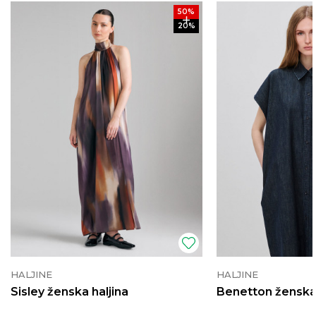
50
%
20
%
HALJINE
HALJINE
Sisley ženska haljina
Benetton ženska 