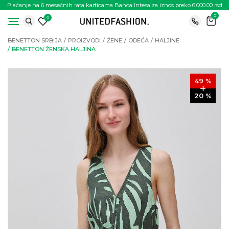
Plaćanje na 6 mesečnih rata karticama Banca Intesa za iznos preko 6.000.00 rsd
0
0
BENETTON SRBIJA
PROIZVODI
ŽENE
ODEĆA
HALJINE
BENETTON ŽENSKA HALJINA
49
%
20
%