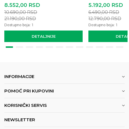
8.552,00
RSD
5.192,00
RSD
10.690,00
RSD
6.490,00
RSD
21.190,00
RSD
12.790,00
RSD
Dostupno boja:
1
Dostupno boja:
1
DETALJNIJE
DETAL
INFORMACIJE
POMOĆ PRI KUPOVINI
KORISNIČKI SERVIS
NEWSLETTER