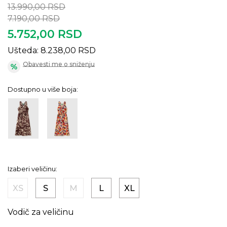
13.990,00
RSD
7.190,00
RSD
5.752,00
RSD
Ušteda:
8.238,00
RSD
Obavesti me o sniženju
Dostupno u više boja:
Izaberi veličinu:
XS
S
M
L
XL
Vodič za veličinu