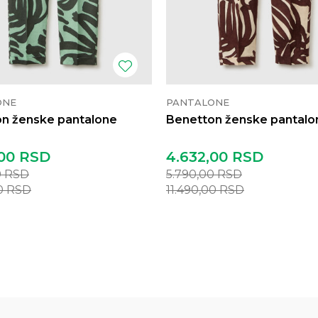
ONE
PANTALONE
n ženske pantalone
Benetton ženske pantalo
00
RSD
4.632,00
RSD
0
RSD
5.790,00
RSD
00
RSD
11.490,00
RSD