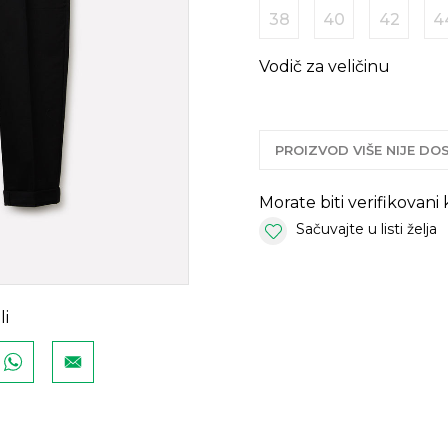
38
40
42
4
Vodič za veličinu
PROIZVOD VIŠE NIJE D
Morate biti verifikovani
Sačuvajte u listi želja
li