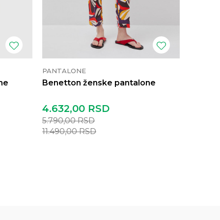
PANTALONE
PANTAL
ne
Benetton ženske pantalone
Benett
4.632,00
RSD
4.152,
5.790,00
RSD
5.190,0
11.490,00
RSD
9.990,