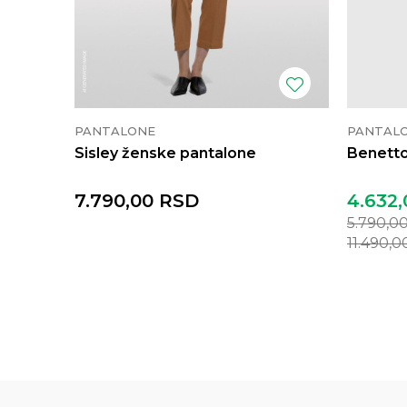
PANTALONE
PANTAL
Sisley ženske pantalone
Benetto
7.790,00
RSD
4.632,
5.790,0
11.490,