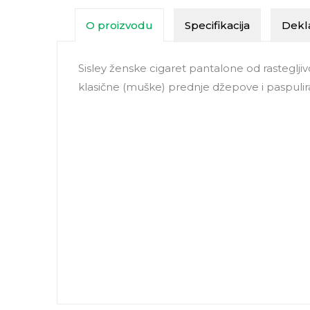
O proizvodu
Specifikacija
Dekla
Sisley ženske cigaret pantalone od rasteglj
klasične (muške) prednje džepove i paspulir