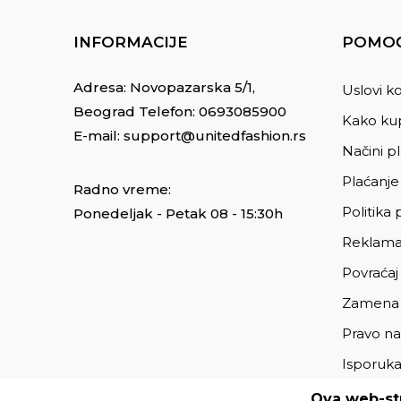
INFORMACIJE
POMOĆ
Adresa: Novopazarska 5/1,
Uslovi ko
Beograd Telefon:
0693085900
Kako kup
E-mail:
support@unitedfashion.rs
Načini p
Plaćanje
Radno vreme:
Politika 
Ponedeljak - Petak 08 - 15:30h
Reklama
Povraćaj
Zamena
Pravo na
Isporuk
Ova web-str