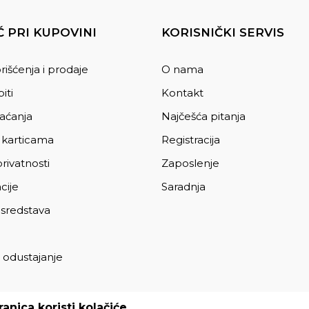
 PRI KUPOVINI
KORISNIČKI SERVIS
rišćenja i prodaje
O nama
iti
Kontakt
laćanja
Najčešća pitanja
 karticama
Registracija
privatnosti
Zaposlenje
cije
Saradnja
 sredstava
 odustajanje
a
anica koristi kolačiće