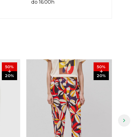
do 16:00h
50
%
50
%
20
%
20
%