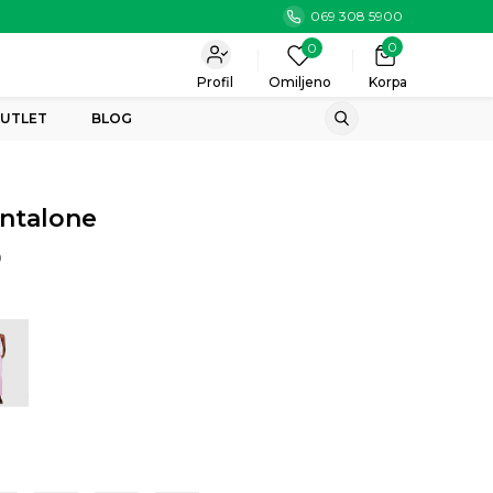
069 308 5900
0
0
Profil
Omiljeno
Korpa
UTLET
BLOG
antalone
0