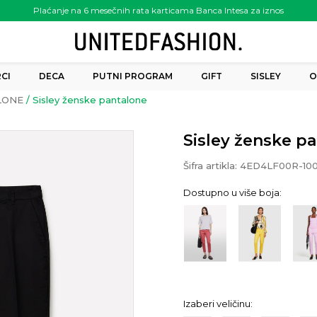
Plaćanje na 6 mesečnih rata karticama Banca Intesa za iznos
preko 6.000.00 rsd
CI
DECA
PUTNI PROGRAM
GIFT
SISLEY
O
LONE
Sisley ženske pantalone
Sisley ženske p
Šifra artikla:
4ED4LF00R-10
Dostupno u više boja:
Izaberi veličinu: